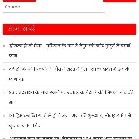
Search
navigation
for:
ताजा खबरे
‘हौसला हो तो ऐसा’… बड़ियाठ के वार से तेंदुए को खदेड़ बुजुर्ग ने बचाई
जान
बेटे से मिलने निकले थे, मौत ने रास्ते में घेरा… सड़क हादसे में छह की
जान गई
93 मतदाताओं के नाम हटाने पर बवाल, कांग्रेस ने की निष्पक्ष जांच की
मांग
131 हिमाच्छादित गांवों से होगी जनगणना की शुरुआत, मोबाइल ऐप से
जुटाया जाएगा डेटा
भू कानून तोड़ा तो जमीन गई! नैनीताल में 304 नाली भूमि सरकार के