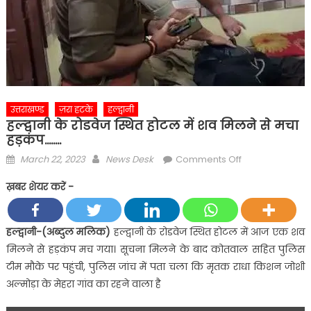
उत्तराखण्ड
ज़रा हटके
हल्द्वानी
हल्द्वानी के रोडवेज स्थित होटल में शव मिलने से मचा
हड़कंप……..
Posted
Author
on
March 22, 2023
News Desk
Comments Off
on
हल्द्वानी
ख़बर शेयर करें -
के
रोडवेज
स्थित
हल्द्वानी-(अब्दुल मलिक)
हल्द्वानी के रोडवेज स्थित होटल में आज एक शव
होटल
मिलने से हड़कंप मच गया। सूचना मिलने के बाद कोतवाल सहित पुलिस
में
टीम मौके पर पहुंची, पुलिस जांच में पता चला कि मृतक राधा किशन जोशी
शव
अल्मोड़ा के मेहरा गांव का रहने वाला है
मिलने
से