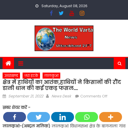
Skip
Saturday, August 08, 2026
to
content
उत्तराखण्ड
ज़रा हटके
लालकुआं
क्षेत्र में हाथियों का आतंक,हाथियों ने किसानों की रौंद
डाली धान की कई एकड़ फसल…..
Posted
Author
on
September 21, 2022
News Desk
Comments Off
on
क्षेत्र
ख़बर शेयर करें -
में
हाथियों
का
लालकुआं-(अब्दुल मलिक)
लालकुआं विधानसभा क्षेत्र के बागजाला गांव