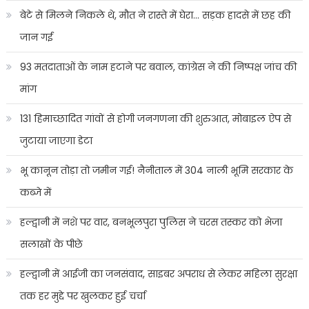
बेटे से मिलने निकले थे, मौत ने रास्ते में घेरा… सड़क हादसे में छह की
जान गई
93 मतदाताओं के नाम हटाने पर बवाल, कांग्रेस ने की निष्पक्ष जांच की
मांग
131 हिमाच्छादित गांवों से होगी जनगणना की शुरुआत, मोबाइल ऐप से
जुटाया जाएगा डेटा
भू कानून तोड़ा तो जमीन गई! नैनीताल में 304 नाली भूमि सरकार के
कब्जे में
हल्द्वानी में नशे पर वार, बनभूलपुरा पुलिस ने चरस तस्कर को भेजा
सलाखों के पीछे
हल्द्वानी में आईजी का जनसंवाद, साइबर अपराध से लेकर महिला सुरक्षा
तक हर मुद्दे पर खुलकर हुई चर्चा