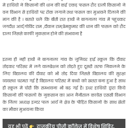
आतंक,हाथियो
में हाथियों ने किसानों की धान की कई एकड़ फसल रौंद डाली किसानों ने
ने
वन विभाग से हाथियों पर रोक लगाने तथा फसल का मुआवजे दिलाने की
किसानों
मांग की है । बताते चलें कि बीती रात हाथी ने बागजाला गांव में पहुंचकर
की
जगदीश आर्य,गोविंद राम ,दीवान राम,प्रेमकुमार की धान की फसल को रौंद
रौंद
डाली
डाला जिससे काफी नुकसान होने की संभावना है
धान
की
कई
इतना ही नहीं हाथी ने बागजाला गांव के जूनियर हाई स्कूल कि दीवार
एकड़
फसल…..
तोड़कर परिसर में लगे वालब्रेशन को तोड़ते हुए दूसरी तरफ निकलने के
लिए विद्यालय की दीवार को भी तोड़ दिया जिससे विद्यालय की सुरक्षा
व्यवस्था चरमरा गई है विद्यालय परिसर में बच्चों को खतरा बना हुआ है साथ
ही स्कूल में चोरी कि सम्भावना भी बढ़ गई है। इधर हाथियों द्वारा किये
किसानों की फसलों के नुकसान का आज नैनीताल काग्रेंस एससी विभाग
के जिला अध्यक्ष इन्दर पाल आर्य ने क्षेत्र के पीड़ित किसानों के साथ खेतों
का मौका मुआयना किया
यह भी पढ़ें
राजकीय पीजी कॉलेज में विशेष शिविर,