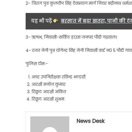
2- चिराग पुत्र कुलदीप सिंह देवप्रयाग मार्ग नियर बद्रीनाथ ध
यह भी पढ़ें
बरसात में बढ़ा खतरा, पानी की टंक
3- ऋषभ, निवासी-सर्किट हाउस जनपद पौडी गढ़वाल।
4- रजत नेगी पुत्र योगेन्द्र सिह नेगी निवासी वार्ड न0 5 पौडी ग
पुलिस टीमः-
अपर उपनिरीक्षक रविन्द्र भण्डारी
आरक्षी मनोज कुमार
रिक्रूट आरक्षी अंकित
रिक्रूट आरक्षी शुभम
News Desk