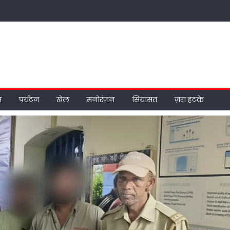
म
पर्यटन
खेल
मनोरंजन
सियासत
ज़रा हटके