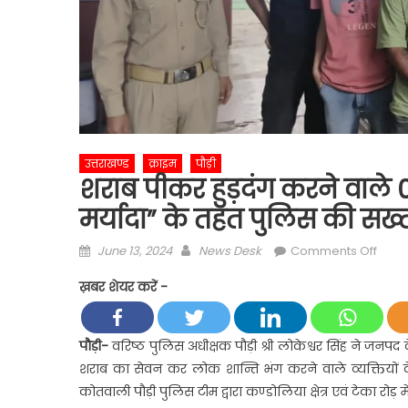
उत्तराखण्ड
क्राइम
पौड़ी
शराब पीकर हुड़दंग करने वाले 04
मर्यादा” के तहत पुलिस की सख्त
Posted
Author
on
June 13, 2024
News Desk
Comments Off
on
शराब
ख़बर शेयर करें -
पीकर
हुड़दंग
करने
पौड़ी-
वरिष्ठ पुलिस अधीक्षक पौड़ी श्री लोकेश्वर सिंह ने जनपद 
वाले
शराब का सेवन कर लोक शान्ति भंग करने वाले व्यक्तियों के व
04
कोतवाली पौड़ी पुलिस टीम द्वारा कण्डोलिया क्षेत्र एवं टेका रो
व्यक्ति