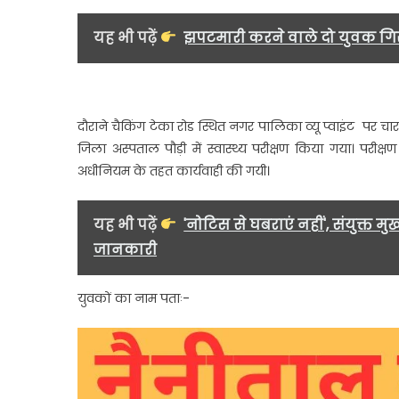
के
विरुद्ध
यह भी पढ़ें
झपटमारी करने वाले दो युवक गि
“ऑपर
मर्यादा
के
तहत
दौराने चैकिंग टेका रोड स्थित नगर पालिका व्यू प्वाइंट पर चा
पुलिस
जिला अस्पताल पौड़ी में स्वास्थ्य परीक्षण किया गया। परीक्
की
अधीनियम के तहत कार्यवाही की गयी।
सख्त
कार्यव
यह भी पढ़ें
'नोटिस से घबराएं नहीं', संयुक्त 
जानकारी
युवकों का नाम पताः-