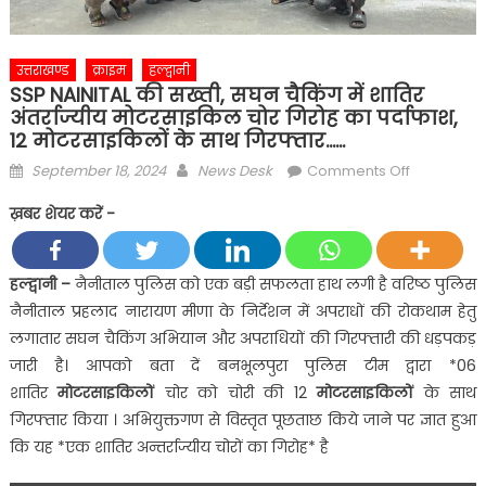
उत्तराखण्ड
क्राइम
हल्द्वानी
SSP NAINITAL की सख्ती, सघन चैकिंग में शातिर
अंतर्राज्यीय मोटरसाइकिल चोर गिरोह का पर्दाफाश,
12 मोटरसाइकिलों के साथ गिरफ्तार……
Posted
Author
on
September 18, 2024
News Desk
Comments Off
on
SSP
ख़बर शेयर करें -
NAINITAL
की
सख्ती,
हल्द्वानी
–
नैनीताल पुलिस को एक बड़ी सफलता हाथ लगी है वरिष्ठ पुलिस
सघन
नैनीताल प्रहलाद नारायण मीणा के निर्देशन में अपराधों की रोकथाम हेतु
चैकिंग
लगातार सघन चैकिंग अभियान और अपराधियों की गिरफ्तारी की धड़पकड़
में
जारी है। आपको बता दें बनभूलपुरा पुलिस टीम द्वारा *06
शातिर
शातिर
मोटरसाइकिलों
चोर को चोरी की 12
मोटरसाइकिलों
के साथ
अंतर्राज्यीय
मोटरसाइकि
गिरफ्तार किया । अभियुक्तगण से विस्तृत पूछताछ किये जाने पर ज्ञात हुआ
चोर
कि यह *एक शातिर अन्तर्राज्यीय चोरों का गिरोह* है
गिरोह