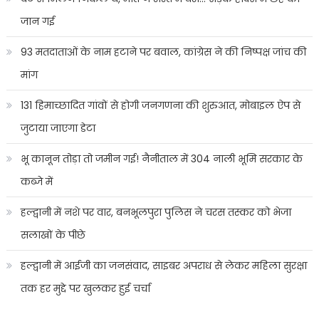
जान गई
93 मतदाताओं के नाम हटाने पर बवाल, कांग्रेस ने की निष्पक्ष जांच की
मांग
131 हिमाच्छादित गांवों से होगी जनगणना की शुरुआत, मोबाइल ऐप से
जुटाया जाएगा डेटा
भू कानून तोड़ा तो जमीन गई! नैनीताल में 304 नाली भूमि सरकार के
कब्जे में
हल्द्वानी में नशे पर वार, बनभूलपुरा पुलिस ने चरस तस्कर को भेजा
सलाखों के पीछे
हल्द्वानी में आईजी का जनसंवाद, साइबर अपराध से लेकर महिला सुरक्षा
तक हर मुद्दे पर खुलकर हुई चर्चा