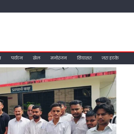
म
पर्यटन
खेल
मनोरंजन
सियासत
ज़रा हटके