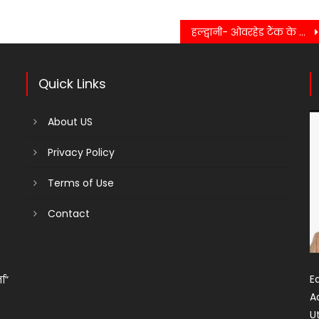
हल्द्वानी- ओवरहेड टैंक के लिए खोदा गया गड्ढा: बरसात का पानी भरने से लोगों की उड़ी नींद, डर से रातभर जागते रहे लोग…..
Quick Links
About US
Privacy Policy
Terms of Use
Contact
Ed
ता”
A
U