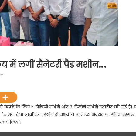
य में लगीं सैनेटरी पैड मशीन…..
on
ff
हल्द्वानी-
एमबीपीजी
महाविद्यालय
में
को बढ़ाने के लिए 5 सेनेटरी मशीनें और 3 डिस्पैच मशीनें स्थापित की गई हैं। 
लगीं
ैबिनेट मंत्री रेखा आर्या के सहयोग से संभव हो पाई। इस अवसर पर गौरव सम्मल 
सैनेटरी
 प्रकट किया।
पैड
मशीन…..