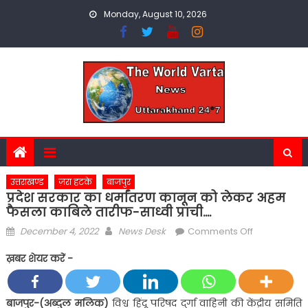
Skip
Monday, August 10, 2026
to
content
उत्तराखण्ड
ज़रा हटके
बाजपुर
प्रदेश सरकार का धर्मांतरण कानून को लेकर अहम
फैसला काबिले तारीफ-साध्वी प्राची….
Posted
Author
on
December 4, 2022
News Desk
Comments Off
on
प्रदेश
ख़बर शेयर करें -
सरकार
का
धर्मांतरण
बाजपुर-(अब्दुल मलिक)
विश्व हिंदू परिषद दुर्गा वाहिनी की केंद्रीय समिति