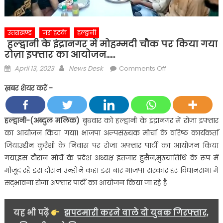
उत्तराखण्ड
ज़रा हटके
हल्द्वानी
हल्द्वानी के इंद्रानगर में मोहम्मदी चौक पर किया गया
रोज़ा इफ्तार का आयोजन……
Posted
Author
on
April 13, 2023
News Desk
Comments Off
on
हल्द्वानी
ख़बर शेयर करें -
के
इंद्रानगर
में
हल्द्वानी-(अब्दुल मलिक)
बुधवार को हल्द्वानी के इंद्रानगर में रोज़ा इफ्तार
मोहम्मदी
का आयोजन किया गया। भाजपा अल्पसंख्यक मोर्चा के वरिष्ठ कार्यकर्ता
चौक
जियाउद्दीन कुरैशी के निवास पर रोजा अफ्तार पार्टी का आयोजन किया
पर
गया,इस दौरान मोर्चे के प्रदेश अध्यक्ष इंतजार हुसैन,मुख्यातिथि के रूप में
किया
मौजूद रहे इस दौरान उन्होंने कहा इस बार भाजपा सरकार हर विधानसभा में
गया
रोज़ा
सद्भावना रोजा अफ्तार पार्टी का आयोजन किया जा रहे है
इफ्तार
का
यह भी पढ़ें
झपटमारी करने वाले दो युवक गिरफ्तार,
आयोजन……