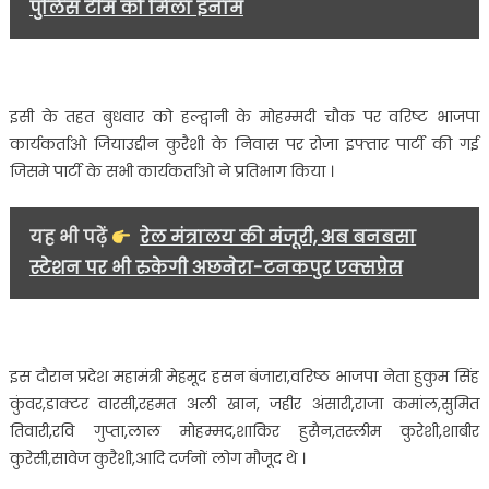
पुलिस टीम को मिला इनाम
इसी के तहत बुधवार को हल्द्वानी के मोहम्मदी चौक पर वरिष्ट भाजपा
कार्यकर्ताओ जियाउद्दीन कुरैशी के निवास पर रोजा इफ्तार पार्टी की गई
जिसमे पार्टी के सभी कार्यकर्ताओ ने प्रतिभाग किया ।
यह भी पढ़ें
रेल मंत्रालय की मंजूरी, अब बनबसा
स्टेशन पर भी रुकेगी अछनेरा-टनकपुर एक्सप्रेस
इस दौरान प्रदेश महामंत्री मेहमूद हसन बंजारा,वरिष्ठ भाजपा नेता हुकुम सिंह
कुंवर,डाक्टर वारसी,रहमत अली खान, जहीर अंसारी,राजा कमांल,सुमित
तिवारी,रवि गुप्ता,लाल मोहम्मद,शाकिर हुसैन,तस्लीम कुरेशी,शाबीर
कुरेसी,सावेज कुरैशी,आदि दर्जनों लोग मौजूद थे ।