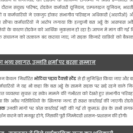
े तत्वावधान में मंगलवार को रोडवेज के विभिन्न संगठनों ने अवैध डग्गामारी 
रान संयुक्त परिषद, रोडवेज कर्मचारी यूनियन, एम्पलाइज यूनियन, भारत
ामारी
ों व कर्मचारियों ने एकजुट होकर संभागीय परिवहन अधिकारी (आरटीओ) 
पन सौंपा। कर्मचारियों ने आरोप लगाया कि हल्द्वानी बस अड्डे के आसपास अव
लाफ
ों के कारण रोडवेज को आर्थिक नुकसान हो रहा है। ज्ञापन में मांग की गई 
ा
;
े संचालन को तत्काल बंद कराया जाए, जो सड़क किनारे यात्रियों को बैठा
टीओ
िस
ा भव्य स्वागत, उन्नति शर्मा पर बरसा सम्मान
पन…….
ालन केवल निर्धारित
भोटिया पड़ाव टैक्सी स्टैंड
से ही सुनिश्चित किया जाए और 
चारियों ने यह भी कहा कि बस अड्डे के सामने सड़क पर खड़े रहने वाले नि
त व्यवस्था सुचारू रह सके। मामले की गंभीरता को देखते हुए संभागीय परिव
ा कि अवैध गतिविधियों के खिलाफ जल्द ही सख्त कार्रवाई की जाएगी। रोडव
तक
उनकी मांगों पर ठोस कार्रवाई नहीं की गई तो कुमाऊं क्षेत्र के सभी संग
्शन करने को मजबूर होंगे, जिसकी पूरी जिम्मेदारी शासन-प्रशासन की होगी।