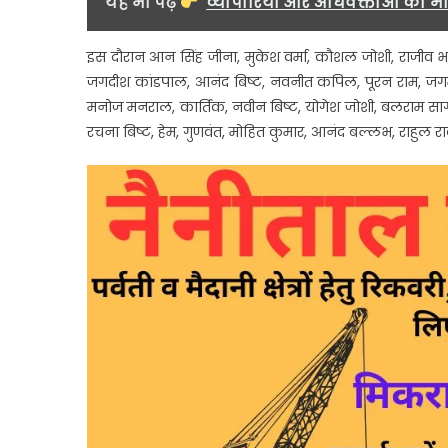
यह भी पढ़ें
व्यापारियों और अधिवक्ताओं की 
इस दौरान आन सिंह जीना, मुकेश वर्मा, कौशल जोशी, राजीव भ
जगदीश कांडपाल, आनंद बिष्ट, नवनीत कपिल, पूरन राम, जगमोह
मनोज मनराल, कार्तिक, नवीन बिष्ट, योगेश जोशी, बलराम सागर,
रचना बिष्ट, हेम, गुणवंत, मोहित कुमार, आनंद बल्लभ, राहुल राव