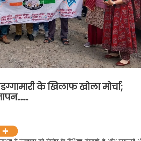
ने डग्गामारी के खिलाफ खोला मोर्चा;
ञापन…….
वेज
चारी
्त