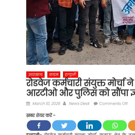
उत्तराखण्ड
क्राइम
हल्द्वानी
रोडवेज कर्मचारी संयुक्त मोर्चा 
आरटीओ और पुलिस को सौंपा ज्
Posted
Author
on
March 10, 2026
News Desk
Comments Off
on
रोड
ख़बर शेयर करें -
कर्म
संयुक
मोर्चा