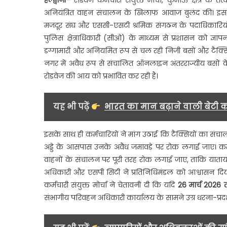
हल्द्वानी
–
रोडवेज कर्मचारी संयुक्त मोर्चा, कुमाऊं क्षेत्र क
ने
अनियंत्रित वाहन संचालन के खिलाफ आवाज बुलंद की। इस दौ
डग्ग
मजदूर संघ और एससी-एसटी श्रमिक संगठन के पदाधिकारिय
के
पुलिस क्षेत्राधिकारी (सीओ) के माध्यम से प्रशासन को ज्ञा
खि
डग्गामारी और अनियमित रूप से चल रही निजी बसों और टैक्सिय
खोल
मोर्चा
नगर में अवैध रूप से संचालित ऑनलाइन अंतरराज्यीय बसों क
आर
रोडवेज की आय को प्रभावित कर रही हैं।
और
पुल
यह भी पढ़ें
भारत का मान बढ़ाने वाली बेटी क
को
सौंपा
ज्ञा
इसके साथ ही कर्मचारियों ने मांग उठाई कि टैक्सियों का संच
अड्डे के आसपास उनके अवैध जमावड़े पर रोक लगाई जाए। कर्म
वाहनों के संचालन पर पूरी तरह रोक लगाई जाए, ताकि याताया
अधिकारी और एसपी सिटी ने प्रतिनिधिमंडल को आश्वासन दिय
कर्मचारी संयुक्त मोर्चा ने चेतावनी दी कि यदि
26
मार्च 2026
संभागीय परिवहन अधिकारी कार्यालय के सामने उग्र धरना-प्रदर