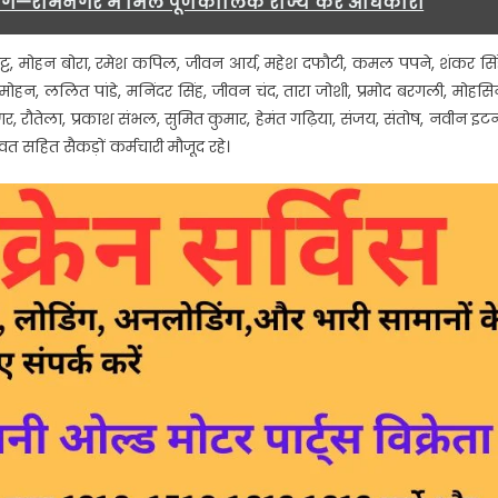
मांग—रामनगर में मिले पूर्णकालिक राज्य कर अधिकारी
ट्ट, मोहन बोरा, रमेश कपिल, जीवन आर्य, महेश दफौटी, कमल पपने, शंकर सिं
न, ललित पांडे, मनिंदर सिंह, जीवन चंद, तारा जोशी, प्रमोद बरगली, मोहसि
 रौतेला, प्रकाश संभल, सुमित कुमार, हेमंत गढ़िया, संजय, संतोष, नवीन इटन
त सहित सैकड़ों कर्मचारी मौजूद रहे।