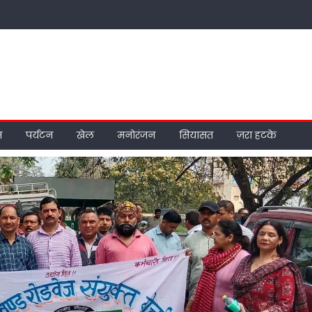
म
पर्यटन
खेल
मनोरंजन
सियासत
ज़रा हटके