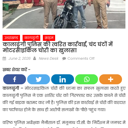
उत्तराखण्ड
कालाढूंगी
क्राइम
कालाढूंगी पुलिस की त्वरित कार्रवाई, चंद घंटों में
मोटरसाइकिल चोरी का खुलासा
Posted
Author
on
June 2, 2026
News Desk
Comments Off
on
कालाढूंगी
ख़बर शेयर करें -
पुलिस
की
त्वरित
कालाढूंगी –
मोटरसाइकिल चोरी की घटना का सफल खुलासा करते हुए
कार्रवाई,
कालाढूंगी पुलिस ने एक शातिर चोर को गिरफ्तार कर उसके कब्जे से चोरी
चंद
की गई बाइक बरामद कर ली है। पुलिस की इस कार्रवाई से चोरी की वारदात
घंटों
का पर्दाफाश होने के साथ ही आरोपी सलाखों के पीछे पहुंच गया।
में
मोटरसाइकिल
वरिष्ठ पुलिस अधीक्षक नैनीताल डॉ. मंजूनाथ टी.सी. के निर्देशन में जनपद में
चोरी