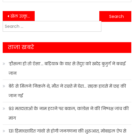
Post
खेल उत्कृष्टता का केंद्र बनेगा गौलापार, भूमि निरीक्षण पर बोलीं रेखा आर्या
हल्द्वानी के गौलापार स्टेडियम में गूंजा खेलों का उत्साह, मुए थाई चैंपियनशिप शुरू
Search
navigation
for:
ताजा खबरे
‘हौसला हो तो ऐसा’… बड़ियाठ के वार से तेंदुए को खदेड़ बुजुर्ग ने बचाई
जान
बेटे से मिलने निकले थे, मौत ने रास्ते में घेरा… सड़क हादसे में छह की
जान गई
93 मतदाताओं के नाम हटाने पर बवाल, कांग्रेस ने की निष्पक्ष जांच की
मांग
131 हिमाच्छादित गांवों से होगी जनगणना की शुरुआत, मोबाइल ऐप से