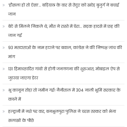
‘हौसला हो तो ऐसा’… बड़ियाठ के वार से तेंदुए को खदेड़ बुजुर्ग ने बचाई
जान
बेटे से मिलने निकले थे, मौत ने रास्ते में घेरा… सड़क हादसे में छह की
जान गई
93 मतदाताओं के नाम हटाने पर बवाल, कांग्रेस ने की निष्पक्ष जांच की
मांग
131 हिमाच्छादित गांवों से होगी जनगणना की शुरुआत, मोबाइल ऐप से
जुटाया जाएगा डेटा
भू कानून तोड़ा तो जमीन गई! नैनीताल में 304 नाली भूमि सरकार के
कब्जे में
हल्द्वानी में नशे पर वार, बनभूलपुरा पुलिस ने चरस तस्कर को भेजा
सलाखों के पीछे