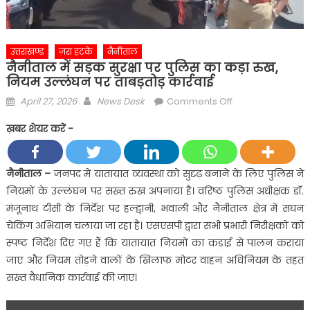
उत्तराखण्ड
ज़रा हटके
नैनीताल
नैनीताल में सड़क सुरक्षा पर पुलिस का कड़ा रुख,
नियम उल्लंघन पर ताबड़तोड़ कार्रवाई
Posted
Author
on
April 27, 2026
News Desk
Comments Off
on
नैनीताल
ख़बर शेयर करें -
में
सड़क
सुरक्षा
नैनीताल –
जनपद में यातायात व्यवस्था को सुदृढ़ बनाने के लिए पुलिस ने
पर
नियमों के उल्लंघन पर सख्त रुख अपनाया है। वरिष्ठ पुलिस अधीक्षक डॉ.
पुलिस
मंजूनाथ टीसी के निर्देश पर हल्द्वानी, भवाली और नैनीताल क्षेत्र में सघन
का
चेकिंग अभियान चलाया जा रहा है। एसएसपी द्वारा सभी प्रभारी निरीक्षकों को
कड़ा
स्पष्ट निर्देश दिए गए हैं कि यातायात नियमों का कड़ाई से पालन कराया
रुख,
नियम
जाए और नियम तोड़ने वालों के खिलाफ मोटर वाहन अधिनियम के तहत
उल्लंघन
सख्त वैधानिक कार्रवाई की जाए।
पर
ताबड़तोड़