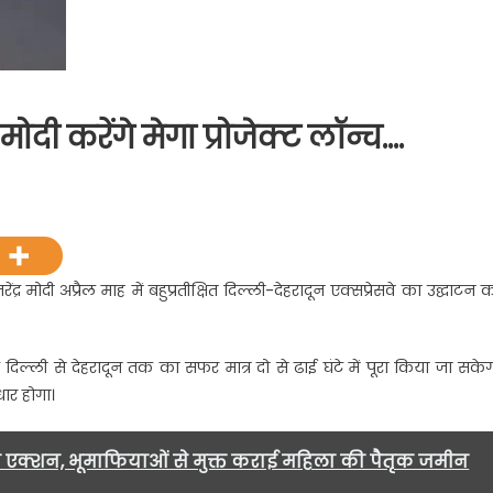
ोदी करेंगे मेगा प्रोजेक्ट लॉन्च….
राखंड
ात,
ेंद्र मोदी अप्रैल माह में बहुप्रतीक्षित दिल्ली-देहरादून एक्सप्रेसवे का उद्घाटन 
एम
ी
गे
 दिल्ली से देहरादून तक का सफर मात्र दो से ढाई घंटे में पूरा किया जा सकेग
धार होगा।
जेक्ट
्च….
एक्शन, भूमाफियाओं से मुक्त कराई महिला की पैतृक जमीन