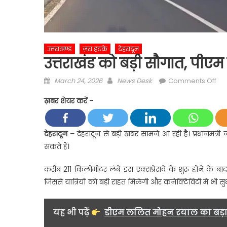
उत्तराखण्ड
ज़रा हटके
देहरादून
उत्तराखंड को बड़ी सौगात, पीएम म
Posted
Author
on
March 24, 2026
News Desk
Comments Off
on
उत्त
ख़बर शेयर करें -
को
बड़ी
सौग
देहरादून –
देहरादून से बड़ी खबर सामने आ रही है। प्रधानमंत्री नर
पी
सकते हैं।
मोद
करें
करीब 211 किलोमीटर लंबे इस एक्सप्रेसवे के शुरू होने के बाद
मेगा
जिससे यात्रियों को बड़ी राहत मिलेगी और कनेक्टिविटी में भी सु
प्रो
लॉन
यह भी पढ़ें
डीएम ललित मोहन रयाल का बड़ा 