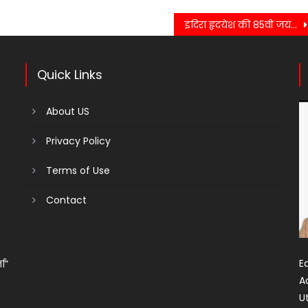
इंदिरा हृदयेश की 85वीं जयंती पर हल्द्वानी में श्रद्धांजलि सभा, नेताओं ने किया स्मरण….
Quick Links
About US
Privacy Policy
Terms of Use
Contact
Ed
ता”
A
U