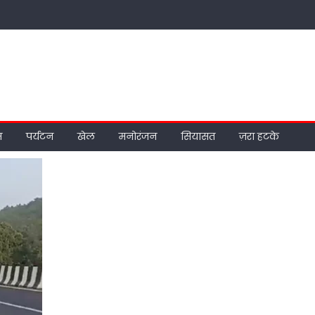
म
पर्यटन
खेल
मनोरंजन
सियासत
ज़रा हटके