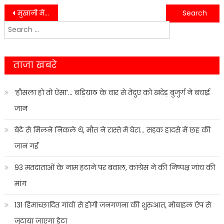
Post
मुखानी में दो चोरी का खुलासा, अंतरराज्यीय चोर गिरफ्तार….
रेलवे स्टेशन-रोडवेज क्षेत्र में वारदात करने वाला गैंग गिरफ्तार….
Search
navigation
for:
ताजा खबरे
‘हौसला हो तो ऐसा’… बड़ियाठ के वार से तेंदुए को खदेड़ बुजुर्ग ने बचाई
जान
बेटे से मिलने निकले थे, मौत ने रास्ते में घेरा… सड़क हादसे में छह की
जान गई
93 मतदाताओं के नाम हटाने पर बवाल, कांग्रेस ने की निष्पक्ष जांच की
मांग
131 हिमाच्छादित गांवों से होगी जनगणना की शुरुआत, मोबाइल ऐप से
जुटाया जाएगा डेटा