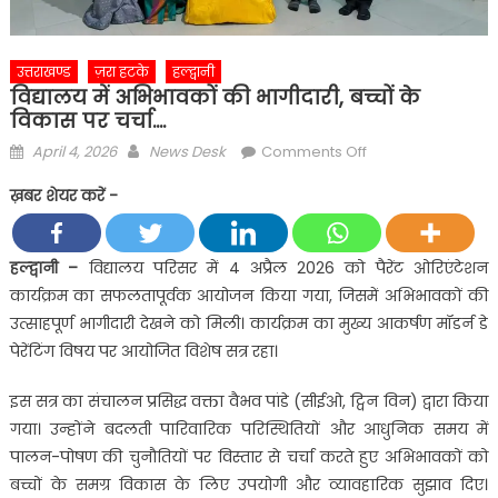
उत्तराखण्ड
ज़रा हटके
हल्द्वानी
विद्यालय में अभिभावकों की भागीदारी, बच्चों के
विकास पर चर्चा….
Posted
Author
on
April 4, 2026
News Desk
Comments Off
on
विद्यालय
ख़बर शेयर करें -
में
अभिभावकों
की
हल्द्वानी
–
विद्यालय परिसर में 4 अप्रैल 2026 को पैरेंट ओरिएंटेशन
भागीदारी,
कार्यक्रम का सफलतापूर्वक आयोजन किया गया, जिसमें अभिभावकों की
बच्चों
उत्साहपूर्ण भागीदारी देखने को मिली। कार्यक्रम का मुख्य आकर्षण मॉडर्न डे
के
पेरेंटिंग विषय पर आयोजित विशेष सत्र रहा।
विकास
पर
इस सत्र का संचालन प्रसिद्ध वक्ता वैभव पांडे (सीईओ, ट्विन विन) द्वारा किया
चर्चा….
गया। उन्होंने बदलती पारिवारिक परिस्थितियों और आधुनिक समय में
पालन-पोषण की चुनौतियों पर विस्तार से चर्चा करते हुए अभिभावकों को
बच्चों के समग्र विकास के लिए उपयोगी और व्यावहारिक सुझाव दिए।