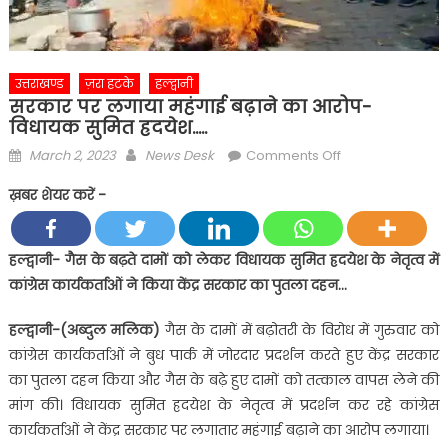
उत्तराखण्ड
ज़रा हटके
हल्द्वानी
सरकार पर लगाया महंगाई बढ़ाने का आरोप-
विधायक सुमित ह्रदयेश…..
Posted
Author
on
March 2, 2023
News Desk
Comments Off
on
सरकार
ख़बर शेयर करें -
पर
लगाया
महंगाई
हल्द्वानी- गैस के बढ़ते दामों को लेकर विधायक सुमित ह्रदयेश के नेतृत्व में
बढ़ाने
कांग्रेस कार्यकर्ताओं ने किया केंद्र सरकार का पुतला दहन…
का
आरोप-
हल्द्वानी-(अब्दुल मलिक)
गैस के दामों में बढ़ोतरी के विरोध में गुरुवार को
विधायक
कांग्रेस कार्यकर्ताओं ने बुध पार्क में जोरदार प्रदर्शन करते हुए केंद्र सरकार
सुमित
का पुतला दहन किया और गैस के बढ़े हुए दामों को तत्काल वापस लेने की
ह्रदयेश…..
मांग की। विधायक सुमित ह्रदयेश के नेतृत्व में प्रदर्शन कर रहे कांग्रेस
कार्यकर्ताओं ने केंद्र सरकार पर लगातार महंगाई बढ़ाने का आरोप लगाया।