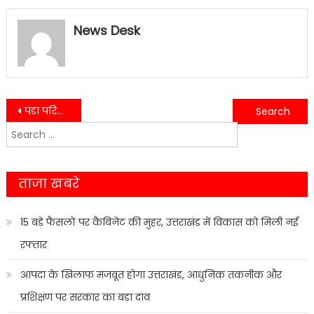
News Desk
Post
पंडा परिवार के साथ चैती मेले की तैयारियों में जुटा स्थानीय प्रशासन…..
चीर बन्धन के साथ कुमाऊं में हुई खड़ी होली की शुरुआत….
Search
navigation
for:
ताजा खबरे
15 बड़े फैसलों पर कैबिनेट की मुहर, उत्तराखंड में विकास को मिली नई
रफ्तार
आपदा के खिलाफ मजबूत होगा उत्तराखंड, आधुनिक तकनीक और
प्रशिक्षण पर सरकार का बड़ा दांव