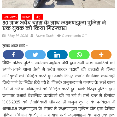
उत्तराखण्ड
क्राइम
पौड़ी
30 ग्राम अवैध चरस के साथ लक्ष्मणझूला पुलिस ने
एक युवक को किया गिरफ्तार।
Posted
Author
on
May 14, 2025
News Desk
Comments Off
on
30
ख़बर शेयर करें -
ग्राम
अवैध
चरस
पौड़ी-
वरिष्ठ पुलिस अधीक्षक महोदय पौडी द्वारा सभी थाना प्रभारियों को
के
अपने-अपने थाना क्षेत्रों में अवैध मादक पदार्थों की तस्करी में लिप्त
साथ
अभियुक्तों को चिन्हित करते हुए उनके विरूद्ध कठोर वैधानिक कार्यवाही
लक्ष्मणझूला
किये जाने के निर्देश दिये गये हैं। जिसके अनुपालन में जनपद के सभी थाना
पुलिस
क्षेत्रों में संदिग्ध अभियुक्तों को चिन्हित करते हुए उनके विरूद्ध पुलिस द्वारा
ने
एक
लगातार प्रभावी वैधानिक कार्यवाही की जा रही है। इसी क्रम में दिनांक
युवक
13.05.2025 को क्षेत्राधिकारी श्रीनगर श्री अनुज कुमार के पर्यवेक्षण में
को
थानाध्यक्ष लक्ष्मणझूला के नेतृत्व में लक्ष्मणझूला पुलिस टीम द्वारा दैनिक
किया
चेकिंग अभियान के दौरान नाग बाबा गली लक्ष्मणझूला के पास एक एक