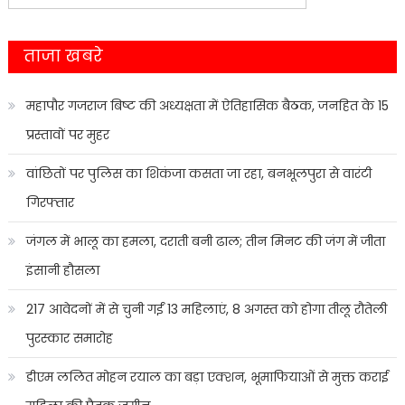
for:
ताजा खबरे
महापौर गजराज बिष्ट की अध्यक्षता में ऐतिहासिक बैठक, जनहित के 15
प्रस्तावों पर मुहर
वांछितों पर पुलिस का शिकंजा कसता जा रहा, बनभूलपुरा से वारंटी
गिरफ्तार
जंगल में भालू का हमला, दराती बनी ढाल; तीन मिनट की जंग में जीता
इंसानी हौसला
217 आवेदनों में से चुनी गईं 13 महिलाएं, 8 अगस्त को होगा तीलू रौतेली
पुरस्कार समारोह
डीएम ललित मोहन रयाल का बड़ा एक्शन, भूमाफियाओं से मुक्त कराई