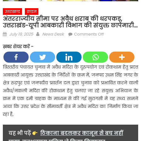
उत्तराखण्ड
क्राइम
अंतरराज्यीय सीमा पर अवैध शराब की धरपकड़,
उत्तराखंड-यूपी आबकारी विभाग की संयुक्त छापेमारी….
Posted
Author
on
July 19, 2025
News Desk
Comments Off
on
अंतरराज्यीय
ख़बर शेयर करें -
सीमा
पर
अवैध
त्रिस्तरीय पंचायत चुनाव में अवैध मदिरा के दुरुपयोग एवं रोकथाम हेतु प्रदत्त
शराब
आबकारी आयुक्त उत्तराखंड के निर्देशों के क्रम में, जनपद उधम सिंह नगर के
की
क्षेत्र रुद्रपुर एवं जनपदीय प्रवर्तन दल द्वारा चुनाव को प्रभावित करने वाली
धरपकड़,
अवैध/नकली मदिरा की रोकथाम हेतु चलाए जा रहे संयुक्त अभियान के
उत्तराखंड-
क्रम में एक डमी ग्राहक के माध्यम से की गई सुरागसी में यह तथ्य सामने
यूपी
आबकारी
आया कि उत्तर प्रदेश के सीमावर्ती क्षेत्र में अवैध मदिरा का निर्माण किया जा
विभाग
रहा है,
की
संयुक्त
यह भी पढ़ें
ठिकाना बदलकर कानून से बच नहीं
छापेमारी….