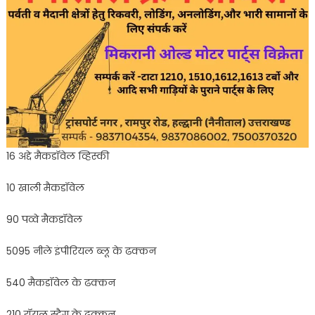
16 अद्दे मैकडॉवेल व्हिस्की
10 खाली मैकडॉवेल
90 पव्वे मैकडॉवेल
5095 नीले इंपीरियल ब्लू के ढक्कन
540 मैकडॉवेल के ढक्कन
210 रॉयल स्टैग के ढक्कन