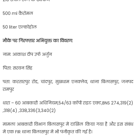
500 ml कैरोमल
50 liter एल्कोहोल
मौके पर गिरफ्तार अभियुक्त का विवरण:
नाम: आकाश दीप उर्फ अर्जुन
पिता: सरवन सिंह
पता: करतारपुर रोड, चांदपुर, सुखधाम एनक्लेव, थाना बिलासपुर, जनपद
रामपुर
धारा – 60 आबकारी अधिनियम,54/63 कॉपी राइट एक्ट,BNS 274,319(2)
,318(4) ,338,336(3,340(2)
मामला आबकारी विभाग बिलासपुर में दाखिल किया गया है और इस संबंध
में एक FIR थाना बिलासपुर में भी पंजीकृत की गई है।