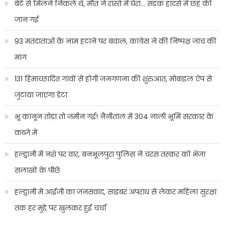
बेटे से मिलने निकले थे, मौत ने रास्ते में घेरा… सड़क हादसे में छह की
जान गई
93 मतदाताओं के नाम हटाने पर बवाल, कांग्रेस ने की निष्पक्ष जांच की
मांग
131 हिमाच्छादित गांवों से होगी जनगणना की शुरुआत, मोबाइल ऐप से
जुटाया जाएगा डेटा
भू कानून तोड़ा तो जमीन गई! नैनीताल में 304 नाली भूमि सरकार के
कब्जे में
हल्द्वानी में नशे पर वार, बनभूलपुरा पुलिस ने चरस तस्कर को भेजा
सलाखों के पीछे
हल्द्वानी में आईजी का जनसंवाद, साइबर अपराध से लेकर महिला सुरक्षा
तक हर मुद्दे पर खुलकर हुई चर्चा