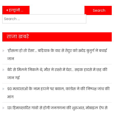
Post
हल्द्वानी हिंसा के मुख्य आरोपी अब्दुल मलिक की जमानत पर हाईकोर्ट से बड़ी ख़बर..
उत्तराखंड प्रदेशीय जूनियर स्कूल शिक्षक संघ ब्लॉक हल्द्वानी की शैक्षिक उन्नयन गोष्ठी/त्रिवार्षिक चुनाव अधिवेशन हुए सम्पन्न।
Search
navigation
for:
ताजा खबरे
‘हौसला हो तो ऐसा’… बड़ियाठ के वार से तेंदुए को खदेड़ बुजुर्ग ने बचाई
जान
बेटे से मिलने निकले थे, मौत ने रास्ते में घेरा… सड़क हादसे में छह की
जान गई
93 मतदाताओं के नाम हटाने पर बवाल, कांग्रेस ने की निष्पक्ष जांच की
मांग
131 हिमाच्छादित गांवों से होगी जनगणना की शुरुआत, मोबाइल ऐप से