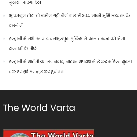
जुटाया जाएगा डेटा
भू कानून तोड़ा तो जमीन गई! नैनीताल में 304 नाली भूमि सरकार के
कब्जे में
हल्द्वानी में नशे पर वार, बनभूलपुरा पुलिस ने चरस तस्कर को भेजा
सलाखों के पीछे
हल्द्वानी में आईजी का जनसंवाद, साइबर अपराध से लेकर महिला सुरक्षा
तक हर मुद्दे पर खुलकर हुई चर्चा
The World Varta