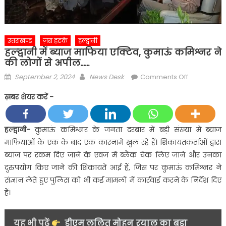
उत्तराखण्ड
ज़रा हटके
हल्द्वानी
हल्द्वानी में ब्याज माफिया एक्टिव, कुमाऊं कमिश्नर ने
की लोगों से अपील……
Posted
Author
on
September 2, 2024
News Desk
Comments Off
on
हल्द्वानी
ख़बर शेयर करें -
में
ब्याज
माफिया
हल्द्वानी-
कुमाऊं कमिश्नर के जनता दरबार में बड़ी संख्या में ब्याज
एक्टिव,
माफियाओं के एक के बाद एक कारनामे खुल रहे हैं। शिकायतकर्ताओं द्वारा
कुमाऊं
ब्याज पर रकम दिए जाने के एवज में ब्लैंक चेक लिए जाने और उनका
कमिश्नर
दुरुपयोग किए जाने की शिकायतें आई हैं, जिस पर कुमाऊं कमिश्नर ने
ने
संज्ञान लेते हुए पुलिस को भी कई मामलों में कार्रवाई करने के निर्देश दिए
की
लोगों
हैं।
से
अपील……
यह भी पढ़ें
डीएम ललित मोहन रयाल का बड़ा