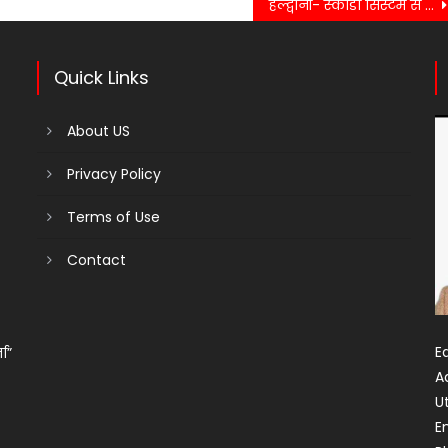
हल्द्वानी- स्काडा सिस्टम से होगी पेयजल व्यवस्था की स्मार्ट मॉनिटरिंग, पेयजल लाइन लीक होने पर मिलेगी सूचना
Quick Links
About US
Privacy Policy
Terms of Use
Contact
Ed
ता”
A
U
E