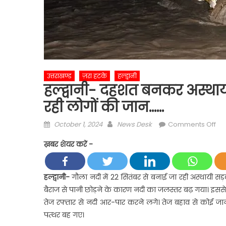
उत्तराखण्ड
ज़रा हटके
हल्द्वानी
हल्द्वानी- दहशत बनकर अस्थायी
रही लोगों की जान……
Posted
Author
on
October 1, 2024
News Desk
Comments Off
on
हल्द
ख़बर शेयर करें -
दह
बन
अस्
हल्द्वानी-
गौला नदी में 22 सितंबर से बनाई जा रही अस्थायी सड
पुल
बैराज से पानी छोड़ने के कारण नदी का जलस्तर बढ़ गया। इस
के
तेज रफ्तार से नदी आर-पार करने लगे। तेज बहाव से कोई ज
ऊप
पत्थर बह गए।
से