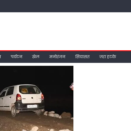
म
पर्यटन
खेल
मनोरंजन
सियासत
ज़रा हटके