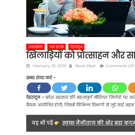
उत्तराखण्ड
ज़रा हटके
देहरादून
खिलाड़ियों को प्रोत्साहन और
Posted
Author
February 25, 2026
News Desk
Comments Off
on
ख़बर शेयर करें -
प
देहरादून
–
प्रदेश सरकार की महत्वपूर्ण नीतिगत निर्णयों पर आज
बैठक आयोजित होगी, जिसमें विभिन्न विभागों से जुड़े कई अहम प्र
स
यह भी पढ़ें
स्वच्छ नैनीताल की ओर बड़ा कद