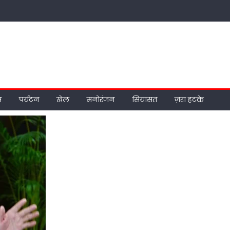
म
पर्यटन
खेल
मनोरंजन
सियासत
ज़रा हटके