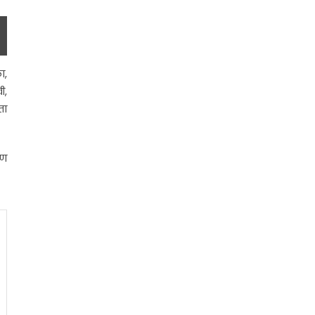
ा,
ी,
ता
ाण