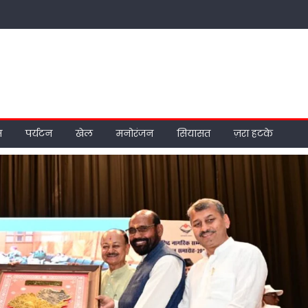
म
पर्यटन
खेल
मनोरंजन
सियासत
ज़रा हटके