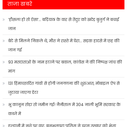
ताजा खबरे
‘हौसला हो तो ऐसा’… बड़ियाठ के वार से तेंदुए को खदेड़ बुजुर्ग ने बचाई
जान
बेटे से मिलने निकले थे, मौत ने रास्ते में घेरा… सड़क हादसे में छह की
जान गई
93 मतदाताओं के नाम हटाने पर बवाल, कांग्रेस ने की निष्पक्ष जांच की
मांग
131 हिमाच्छादित गांवों से होगी जनगणना की शुरुआत, मोबाइल ऐप से
जुटाया जाएगा डेटा
भू कानून तोड़ा तो जमीन गई! नैनीताल में 304 नाली भूमि सरकार के
कब्जे में
हल्द्वानी में नशे पर वार, बनभूलपुरा पुलिस ने चरस तस्कर को भेजा