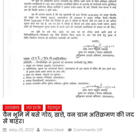
उत्तराखण्ड
ज़रा हटके
देहरादून
वैन भूमि में बसे गोठ, खत्ते, वन ग्राम अतिक्रमण की जद
से बाहर।
Posted
Author
on
May 25, 2023
News Desk
Comments Off
on
वैन