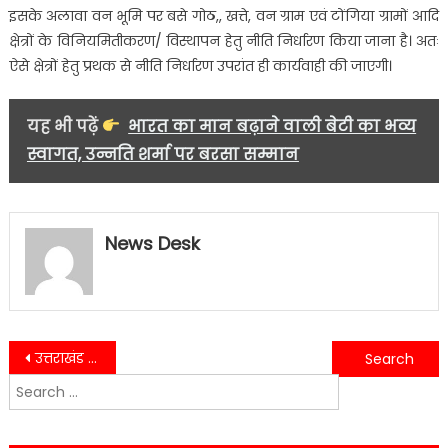
इसके अलावा वन भूमि पर बसे गोठ,, खत्ते, वन ग्राम एवं टोंगिया ग्रामों आदि
क्षेत्रों के विनियमितीकरण/ विस्थापन हेतु नीति निर्धारण किया जाना है। अतः
ऐसे क्षेत्रों हेतु प्रथक से नीति निर्धारण उपरांत ही कार्यवाही की जाएगी।
यह भी पढ़ें
भारत का मान बढ़ाने वाली बेटी का भव्य
स्वागत, उन्नति शर्मा पर बरसा सम्मान
News Desk
Post
उत्तराखंड बोर्ड का रिजल्ट जारी,बेटियों ने फिर किया कमाल……….
हाई स्कूल में 85.17 और इंटरमीडिएट में 80.98 प्रतिशत रहा कुल परीक्षाफल, रामनगर की फाइज़ा इफ्फत ने 95.2% अंक लाकर किया रामनगर का नाम रोशन….
Search
navigation
for: