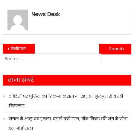
News Desk
Post
नैनीताल में महिला आयोग के सामने रोती युवती ने सुनाई आपबीती….
मांडूवाला जंगल में मिला कट्टे में बंद शव, हत्या की आशंका….
Search
navigation
for:
ताजा खबरे
वांछितों पर पुलिस का शिकंजा कसता जा रहा, बनभूलपुरा से वारंटी
गिरफ्तार
जंगल में भालू का हमला, दराती बनी ढाल; तीन मिनट की जंग में जीता
इंसानी हौसला