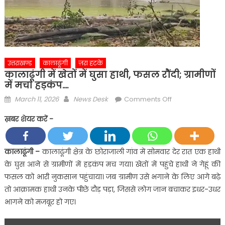
उत्तराखण्ड
कालाढूंगी
ज़रा हटके
कालाढूंगी में खेतों में घुसा हाथी, फसल रौंदी; ग्रामीणों
में मचा हड़कंप….
Posted
Author
on
March 11, 2026
News Desk
Comments Off
on
कालाढूंगी
ख़बर शेयर करें -
में
खेतों
में
कालाढूंगी –
कालाढूंगी क्षेत्र के छोराजाली गांव में सोमवार देर रात एक हाथी
घुसा
के घुस आने से ग्रामीणों में हड़कंप मच गया। खेतों में पहुंचे हाथी ने गेहूं की
हाथी,
फसल को भारी नुकसान पहुंचाया। जब ग्रामीण उसे भगाने के लिए आगे बढ़े
फसल
तो आक्रामक हाथी उनके पीछे दौड़ पड़ा, जिससे लोग जान बचाकर इधर-उधर
रौंदी;
भागने को मजबूर हो गए।
ग्रामीणों
में