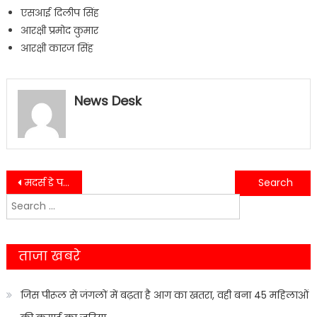
एसआई दिलीप सिंह
आरक्षी प्रमोद कुमार
आरक्षी कारज सिंह
News Desk
Post
मदर्स डे पर माताओं का सम्मान कर लिया आशीर्वाद, भावुक हुआ माहौल
तनाव मुक्त और फिट पुलिसिंग के लिए कालाढूंगी पुलिस ने अपनाया योग का रास्ता
Search
navigation
for:
ताजा खबरे
जिस पीरूल से जंगलों में बढ़ता है आग का खतरा, वही बना 45 महिलाओं