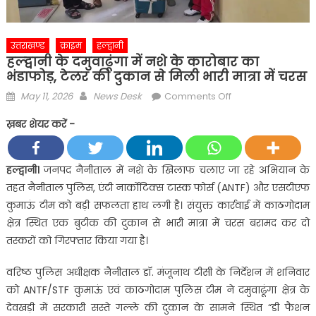
उत्तराखण्ड
क्राइम
हल्द्वानी
हल्द्वानी के दमुवाढूंगा में नशे के कारोबार का
भंडाफोड़, टेलर की दुकान से मिली भारी मात्रा में चरस
Posted
Author
on
May 11, 2026
News Desk
Comments Off
on
हल्द्वानी
ख़बर शेयर करें -
के
दमुवाढूंगा
में
हल्द्वानी।
जनपद नैनीताल में नशे के खिलाफ चलाए जा रहे अभियान के
नशे
तहत नैनीताल पुलिस, एंटी नार्कोटिक्स टास्क फोर्स (ANTF) और एसटीएफ
के
कुमाऊं टीम को बड़ी सफलता हाथ लगी है। संयुक्त कार्रवाई में काठगोदाम
कारोबार
क्षेत्र स्थित एक बुटीक की दुकान से भारी मात्रा में चरस बरामद कर दो
का
तस्करों को गिरफ्तार किया गया है।
भंडाफोड़,
टेलर
वरिष्ठ पुलिस अधीक्षक नैनीताल डॉ. मंजूनाथ टीसी के निर्देशन में शनिवार
की
को ANTF/STF कुमाऊं एवं काठगोदाम पुलिस टीम ने दमुवाढूंगा क्षेत्र के
दुकान
से
देवखड़ी में सरकारी सस्ते गल्ले की दुकान के सामने स्थित “डी फैशन