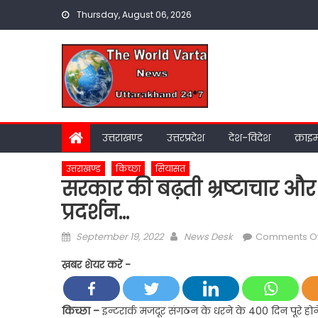
Skip
Thursday, August 06, 2026
to
content
उत्तराखण्ड
उत्तरप्रदेश
देश-विदेश
क्राइ
उत्तराखण्ड
किच्छा
सियासत
सरकार की बढ़ती भ्रष्टाचार 
प्रदर्शन…
Posted
Author
September 19, 2022
News Desk
Comments Of
on
ख़बर शेयर करें -
किच्छा –
इन्टरार्क मजदूर संगठन के धरने के 400 दिन पूरे होने