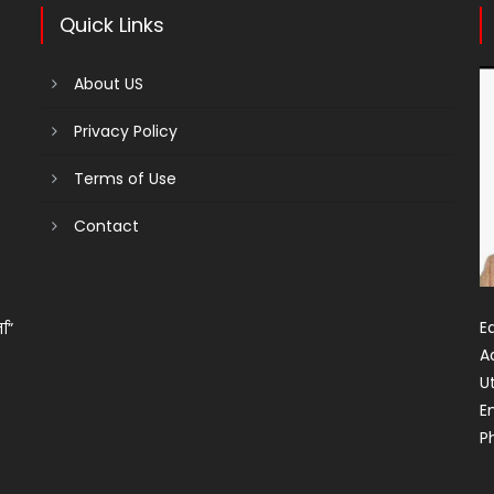
Quick Links
About US
Privacy Policy
Terms of Use
Contact
Ed
ता”
A
U
E
P