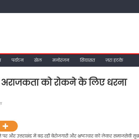
म
पर्यटन
खेल
मनोरंजन
सियासत
ज़रा हटके
और अराजकता को रोकने के लिए धरना
on
f
सरकार
की
बढ़ती
भ्रष्टाचार
 पर और उत्तराखंड में बढ़ रही बेरोजगारी और भ्रष्टाचार को लेकर समाजसेवी सुब्
और