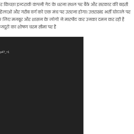
 किच्छा इन्टरार्क कंपनी गेट के धरना स्थल पर बैठे और सरकार की बढ़ती
अराजकता
लाओं और गरीब वर्ग को एक मंच पर उतरना होगा। उत्तराखंड भर्ती घोटाले पर
को
े के लिए मजबूर और शासन के लोगों ने मारपीट कर उनका दमन कर रही है
रोकने
मजदूरों का शोषण चरम सीमा पर है
के
लिए
धरना
प्रदर्शन…
mp4?_=1