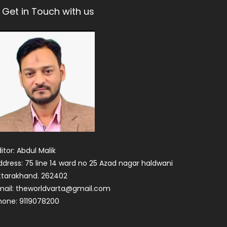
Get in Touch with us
itor: Abdul Malik
ddress: 75 line 14 ward no 25 Azad nagar haldwani
ttarakhand. 262402
mail: theworldvarta@gmail.com
hone: 9119078200