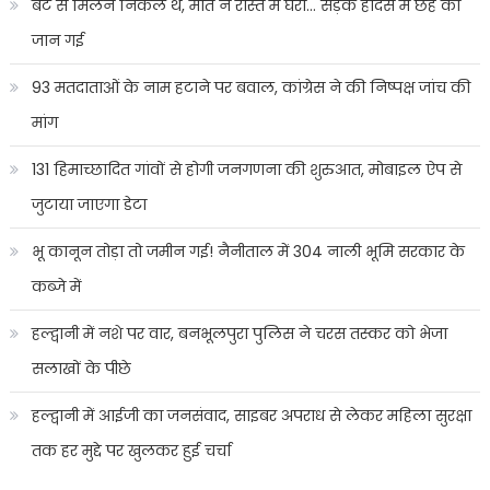
बेटे से मिलने निकले थे, मौत ने रास्ते में घेरा… सड़क हादसे में छह की
जान गई
93 मतदाताओं के नाम हटाने पर बवाल, कांग्रेस ने की निष्पक्ष जांच की
मांग
131 हिमाच्छादित गांवों से होगी जनगणना की शुरुआत, मोबाइल ऐप से
जुटाया जाएगा डेटा
भू कानून तोड़ा तो जमीन गई! नैनीताल में 304 नाली भूमि सरकार के
कब्जे में
हल्द्वानी में नशे पर वार, बनभूलपुरा पुलिस ने चरस तस्कर को भेजा
सलाखों के पीछे
हल्द्वानी में आईजी का जनसंवाद, साइबर अपराध से लेकर महिला सुरक्षा
तक हर मुद्दे पर खुलकर हुई चर्चा