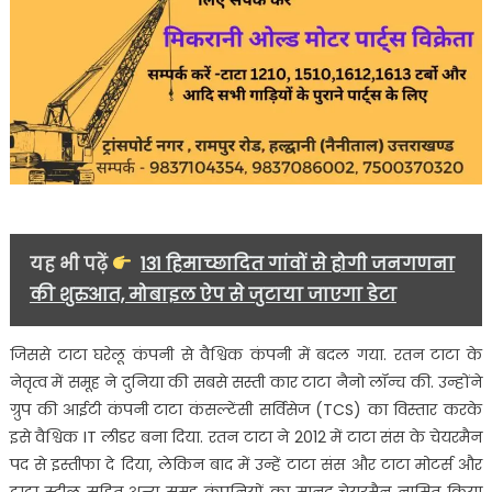
यह भी पढ़ें
131 हिमाच्छादित गांवों से होगी जनगणना
की शुरुआत, मोबाइल ऐप से जुटाया जाएगा डेटा
जिससे टाटा घरेलू कंपनी से वैश्विक कंपनी में बदल गया. रतन टाटा के
नेतृत्व में समूह ने दुनिया की सबसे सस्ती कार टाटा नैनो लॉन्च की. उन्होंने
ग्रुप की आईटी कंपनी टाटा कंसल्टेंसी सर्विसेज (TCS) का विस्तार करके
इसे वैश्विक IT लीडर बना दिया. रतन टाटा ने 2012 में टाटा संस के चेयरमैन
पद से इस्तीफा दे दिया, लेकिन बाद में उन्हें टाटा संस और टाटा मोटर्स और
टाटा स्टील सहित अन्य समूह कंपनियों का मानद चेयरमैन नामित किया