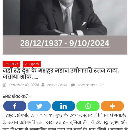
उत्तराखण्ड
ज़रा हटके
नहीं रहे देश के मशहूर महान उद्योगपति रतन टाटा,
जताया शोक…….
Posted
Author
on
October 10, 2024
News Desk
Comments Off
on
नहीं
ख़बर शेयर करें -
रहे
देश
के
मशहूर उद्योगपति रतन टाटा का मुंबई के एक अस्पताल में निधन हो गया.देश
मशहूर
के महान उद्योगपति रतन टाटा अब इस दुनिया में नहीं रहे. पद्म भूषण और
महान
पद्म विभूषण से सम्मानित रतन टाटा का मुंबई के एक निजी अस्पताल में