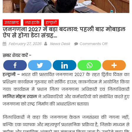
उत्तराखण्ड
ज़रा हटके
हल्द्वानी
जनगणना 2027 में बड़ा बदलाव: पहली बार मोबाइल
ऐप से होगा डेटा संग्रह….
Posted
Author
on
February 27, 2026
News Desk
Comments Off
on
जनगणना
ख़बर शेयर करें -
2027
में
बड़ा
हल्द्वानी –
भारत की प्रस्तावित जनगणना 2027 के तहत द्वितीय दिवस का
बदलाव:
प्रशिक्षण कार्यक्रम गुरुवार को सर्किट हाउस, काठगोदाम में आयोजित किया
पहली
गया। कार्यक्रम में प्रधान जिला जनगणना अधिकारी एवं जिलाधिकारी
बार
ललित मोहन रयाल
ने अधिकारियों और कर्मचारियों को संबोधित करते हुए
मोबाइल
जनगणना को राष्ट्र निर्माण की आधारशिला बताया।
ऐप
से
जिलाधिकारी ने कहा कि जनगणना केवल जनसंख्या की गणना नहीं,
होगा
बल्कि एक व्यापक और महत्वपूर्ण प्रशासनिक प्रक्रिया है, जिसके माध्यम से
डेटा
संग्रह….
सटीक और प्रमाणिक आंकड़ों का संकलन किया जाता है। उन्होंने कहा कि