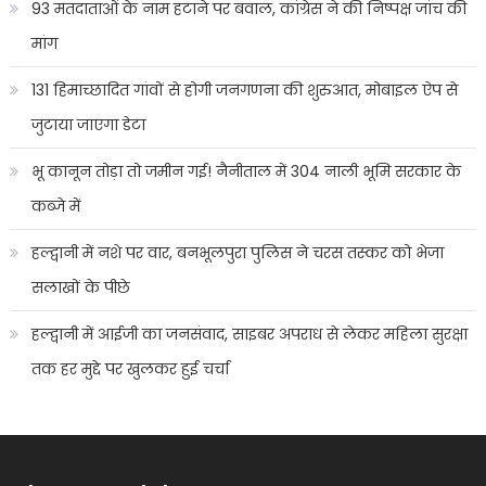
93 मतदाताओं के नाम हटाने पर बवाल, कांग्रेस ने की निष्पक्ष जांच की
मांग
131 हिमाच्छादित गांवों से होगी जनगणना की शुरुआत, मोबाइल ऐप से
जुटाया जाएगा डेटा
भू कानून तोड़ा तो जमीन गई! नैनीताल में 304 नाली भूमि सरकार के
कब्जे में
हल्द्वानी में नशे पर वार, बनभूलपुरा पुलिस ने चरस तस्कर को भेजा
सलाखों के पीछे
हल्द्वानी में आईजी का जनसंवाद, साइबर अपराध से लेकर महिला सुरक्षा
तक हर मुद्दे पर खुलकर हुई चर्चा