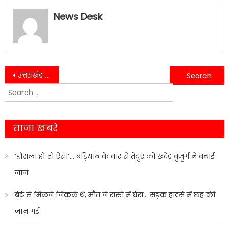
News Desk
Post
उत्तराखंड के अल्मोड़ा में कार दुर्घटना, गहरी खाई में गिरने से तीन की जान गई…..
Haldwani : कार के अंदर छात्रा से दरिंदगी_ दो गिरफ्तार…….
Search
navigation
for:
ताजा खबरे
‘हौसला हो तो ऐसा’… बड़ियाठ के वार से तेंदुए को खदेड़ बुजुर्ग ने बचाई
जान
बेटे से मिलने निकले थे, मौत ने रास्ते में घेरा… सड़क हादसे में छह की
जान गई