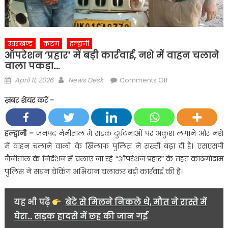
उत्तराखण्ड
क्राइम
हल्द्वानी
ऑपरेशन ‘प्रहार’ में बड़ी कार्रवाई, नशे में वाहन चलाने
वाला पकड़ा….
Posted
Author
on
April 11, 2026
News Desk
Comments Off
on
ऑपरेशन
ख़बर शेयर करें -
‘प्रहार’
में
बड़ी
हल्द्वानी
–
जनपद नैनीताल में सड़क दुर्घटनाओं पर अंकुश लगाने और नशे
कार्रवाई,
में वाहन चलाने वालों के खिलाफ पुलिस ने सख्ती बढ़ा दी है। एसएसपी
नशे
नैनीताल के निर्देशन में चलाए जा रहे “ऑपरेशन प्रहार” के तहत काठगोदाम
में
पुलिस ने सघन चेकिंग अभियान चलाकर बड़ी कार्रवाई की है।
वाहन
चलाने
वाला
यह भी पढ़ें
बेटे से मिलने निकले थे, मौत ने रास्ते में
पकड़ा….
घेरा... सड़क हादसे में छह की जान गई