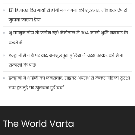
131 हिमाच्छादित गांवों से होगी जनगणना की शुरुआत, मोबाइल ऐप से
जुटाया जाएगा डेटा
भू कानून तोड़ा तो जमीन गई! नैनीताल में 304 नाली भूमि सरकार के
कब्जे में
हल्द्वानी में नशे पर वार, बनभूलपुरा पुलिस ने चरस तस्कर को भेजा
सलाखों के पीछे
हल्द्वानी में आईजी का जनसंवाद, साइबर अपराध से लेकर महिला सुरक्षा
तक हर मुद्दे पर खुलकर हुई चर्चा
The World Varta