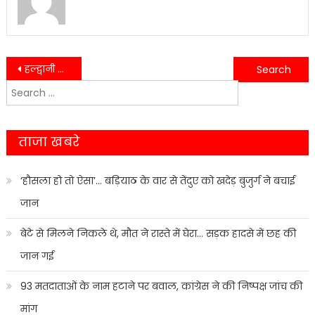
Post
हल्द्वानी में एई पर हमला, पीछा कर लूटी सोने की चेन….
नैनीताल में सख्त सुरक्षा घेरा: एक्सेस कंट्रोल से लेकर QRT तक तैनात….
Search
navigation
for:
ताजा खबरे
‘हौसला हो तो ऐसा’… बड़ियाठ के वार से तेंदुए को खदेड़ बुजुर्ग ने बचाई
जान
बेटे से मिलने निकले थे, मौत ने रास्ते में घेरा… सड़क हादसे में छह की
जान गई
93 मतदाताओं के नाम हटाने पर बवाल, कांग्रेस ने की निष्पक्ष जांच की
मांग