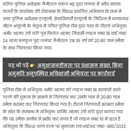
वरिष्ठ पुलिस अधीक्षक नैनीताल पंकज भट्ट द्वारा जनपद में अवैध मादक
की
पदार्थों के कारोबार की रोकथाम के विरुद्ध प्रचलित अभियान के क्रम में
तस्करी
अपर पुलिस अधीक्षक हल्द्वानी, क्षेत्राधिकारी हल्द्वानी के निर्देशन में थानाध्यक्ष
करने
नीरज भाकुनी के नेतृत्व में गठित पुलिस टीम द्वारा गस्त के दौराने अभियुक्त
वाले
अमीर अहमद उर्फ छोटे पुत्र फिरोज अहमद निवासी लाइन नंबर 18 वार्ड नंबर
एक
व्यक्ति
24 थाना बनफूल पुरा जनपद नैनीताल उम्र 35 वर्ष को 20.80 ग्राम स्मैक
को
के साथ गिरफ्तार किया गया।
20.80
ग्राम
यह भी पढ़ें
अनुशासनहीनता पर प्रशासन सख्त, बिना
अवैध
अनुमति अनुपस्थित अधिशासी अभियंता पर कार्रवाई
स्मैक
के
साथ
पुलिस टीम ने अभियुक्त अमीर अहमद को लाइन नंबर 18 सरकारी सस्ते
गिरफ्तार
गल्ले की दुकान के सामने से गिरफ्तार कर उसके पास से 20.80 ग्राम
किया
स्मैक बरामद कर गिरफ्तार किया गया है। दौराने गिरफ्तारी बरामदा स्मैक
के स्रोत के सम्बन्ध में अभियुक्त आमिर अहमद उर्फ छोटे द्वारा बताया गया
कि यह स्मैक सलीम से खरीद कर लाया है जो लाइन नंबर 10 में रहता है
अभियुक्त के विरुद्ध थाना हाजा पर मुकदमा एफआईआर नंबर-385/2022