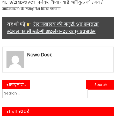
धारा 8/21 NDPS ACT पंजीकृत किया गया हैं। अभियुक्त को समय से
मा0न्याया0 के समक्ष पेश किया जायेगा।
यह भी पढ़ें
रेल मंत्रालय की मंजूरी, अब बनबसा
स्टेशन पर भी रुकेगी अछनेरा-टनकपुर एक्सप्रेस
News Desk
Post
स्पोर्ट्स टीचर ने छात्र को दी यातनाएं बच्चे की हुई हालत ख़राब…..
घर से लापता यूवक का यहाँ मिला शव…..
Search
navigation
for:
ताजा खबरे