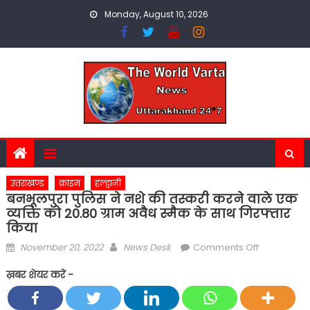
Skip
Monday, August 10, 2026
to
content
उत्तराखण्ड
क्राइम
हल्द्वानी
बनभूलपुरा पुलिस ने नशे की तस्करी करने वाले एक
व्यक्ति को 20.80 ग्राम अवैध स्मैक के साथ गिरफ्तार
किया
Posted
Author
on
November 20, 2022
News Desk
Comments Off
on
बनभूलपुरा
ख़बर शेयर करें -
पुलिस
ने
नशे