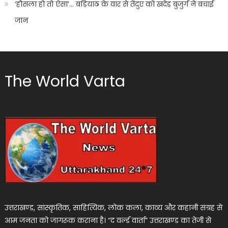
‘हौसला हो तो ऐसा’… बड़ियाठ के वार से तेंदुए को खदेड़ बुजुर्ग ने बचाई
जान
The World Varta
उत्तराखण्ड, सांस्कृतिक, साहित्यिक, लोक कला, काव्य और कहानी संग्रह से
आम जनता को जागरूक कराना है। “द वर्ल्ड वार्ता” उत्तराखण्ड का तेजी से