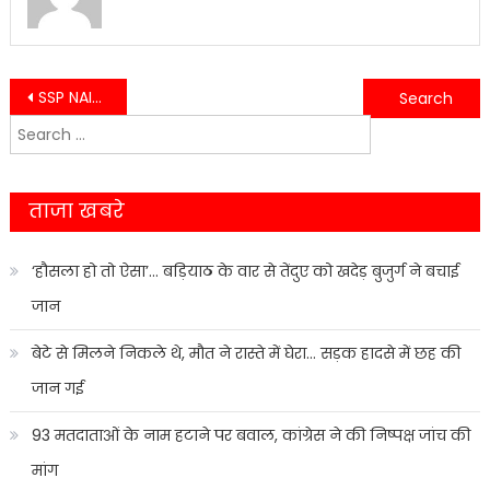
Post
SSP NAINITAL के निर्देश में ताबड़तोड़ चैकिंग, 2.407 किलोग्राम चरस के साथ गिरफ्तार……
उच्च न्यायालय ने मुकेश बोरा की गिरफ्तारी पर रोक रोक संबंधी प्रार्थनापत्र को कर दिया खारिज……
Search
navigation
for:
ताजा खबरे
‘हौसला हो तो ऐसा’… बड़ियाठ के वार से तेंदुए को खदेड़ बुजुर्ग ने बचाई
जान
बेटे से मिलने निकले थे, मौत ने रास्ते में घेरा… सड़क हादसे में छह की
जान गई
93 मतदाताओं के नाम हटाने पर बवाल, कांग्रेस ने की निष्पक्ष जांच की
मांग