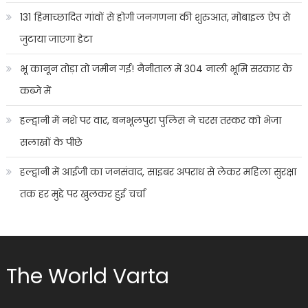
131 हिमाच्छादित गांवों से होगी जनगणना की शुरुआत, मोबाइल ऐप से
जुटाया जाएगा डेटा
भू कानून तोड़ा तो जमीन गई! नैनीताल में 304 नाली भूमि सरकार के
कब्जे में
हल्द्वानी में नशे पर वार, बनभूलपुरा पुलिस ने चरस तस्कर को भेजा
सलाखों के पीछे
हल्द्वानी में आईजी का जनसंवाद, साइबर अपराध से लेकर महिला सुरक्षा
तक हर मुद्दे पर खुलकर हुई चर्चा
The World Varta