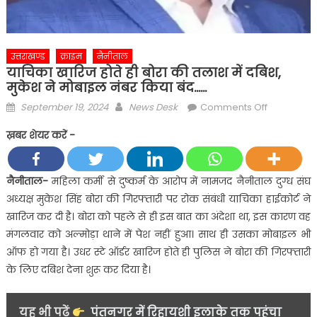
उत्तराखण्ड
क्राइम
नैनीताल
याचिका खारिज होते ही बोरा की तलाश में दबिश,
मुकेश ने मोबाइल नंबर किया बंद……
Posted
Author
on
September 19, 2024
News Desk
Comments Off
on
याचिका
ख़बर शेयर करें -
खारिज
होते
ही
नैनीताल-
महिला कर्मी से दुष्कर्म के आरोप में नामजद नैनीताल दुग्ध संघ
बोरा
अध्यक्ष मुकेश सिंह बोरा की गिरफ्तारी पर रोक संबंधी याचिका हाईकोर्ट ने
की
खारिज कर दी है। बोरा को पहले से ही इस बात का अंदेशा था, इस कारण वह
तलाश
मंगलवार को अल्मोड़ा थाने में पेश नहीं हुआ। साथ ही उसका मोबाइल भी
में
ऑफ हो गया है। उधर स्टे ऑर्डर खारिज होते ही पुलिस ने बोरा की गिरफ्तारी
दबिश,
मुकेश
के लिए दबिश देना शुरू कर दिया है।
ने
मोबाइल
यह भी पढ़ें
पंतनगर में रिहायशी इलाके तक पहुंचा