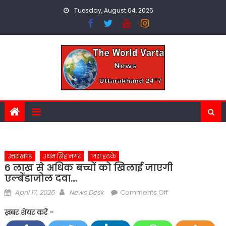
Skip
Tuesday, August 04, 2026
to
content
उत्तराखण्ड
उधम सिंह नगर
ज़रा हटके
6 लाख से अधिक बच्चों को खिलाई जाएगी
एल्बेंडाजोल दवा….
Posted
Author
on
April 17, 2026
News Desk
Comments Off
on
6
ख़बर शेयर करें -
लाख