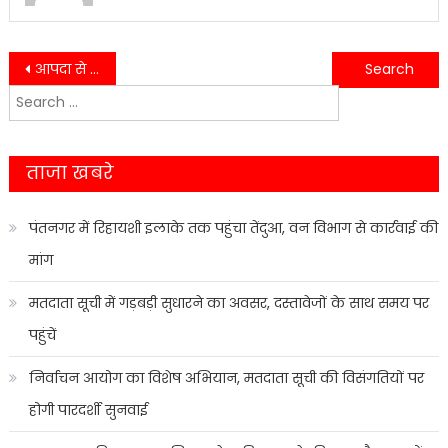
Post
आपदा से निपटने की तैयारी परखी, सुरक्षा व्यवस्था हुई मजबूत….
आईआईएम काशीपुर में ICAL 2026 का आगाज, वैश्विक विशेषज्ञों का जमावड़ा….
Search
navigation
for:
ताजा खबरे
पंतनगर में रिहायशी इलाके तक पहुंचा तेंदुआ, वन विभाग से कार्रवाई की
मांग
मतदाता सूची में गड़बड़ी सुधारने का अवसर, दस्तावेजों के साथ समय पर
पहुंचें
निर्वाचन आयोग का विशेष अभियान, मतदाता सूची की विसंगतियों पर
होगी पारदर्शी सुनवाई