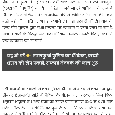
पौड़ी-
मा0 मुख्यमंत्री महोदय द्वारा वर्ष-2025 तक उत्तराखण्ड को नशामुक्त
शातिर
(“ड्रग्स फ्री देवभूमि”) बनाये जाने हेतु चलाये जा रहे अभियान के क्रम में
नशा
श्रीमान वरिष्ठ पुलिस अधीक्षक महोदय पौड़ी श्री लोकेश्वर सिंह के निर्देशन में
तस्कर……
बढते नशे की प्रवृत्ति पर अंकुश लगाने एवं नशा तस्करी की रोकथाम के
लिये पौड़ी पुलिस द्वारा नशा तस्करों पर लगातार शिकंजा कसा जा रहा है,
नशा तस्करों के विरुद्ध लगातार अभियान चलाकर उनके विरुद्ध कड़ी से
कड़ी कार्यवाही की जा रही है।
यह भी पढ़ें
लालकुआं पुलिस का शिकंजा, कच्ची
शराब की खेप पकड़ी, सप्लाई नेटवर्क की जांच शुरू
इसी क्रम में कोतवाली श्रीनगर पुलिस टीम व सीआईयू श्रीनगर टीम द्वारा
श्रीनगर क्षेत्रान्तर्गत रात्रि में चैकिंग के दौरान नशा तस्कर नलिन बिष्ट,
अनुराग भाकुनी व अंशुल रावत को उनके वाहन महिंद्रा 3XO में 8.76 ग्राम
अवैध स्मैक के साथ कीर्तिनगर पुल के पास गिरफ्तार किया गया। इस
सम्बन्ध में अभियुक्तों के विरूद्ध कोतवाली श्रीनगर पर NDPS Act के तहत