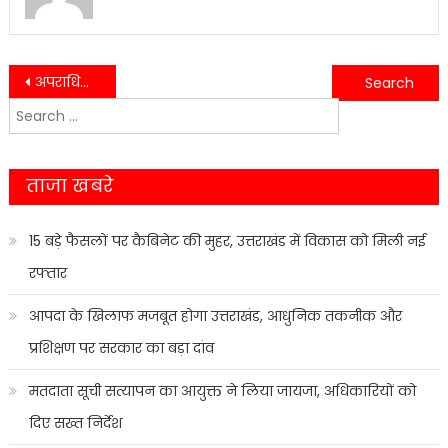
Post
अपराधियों की धर पकड़ के लिए चलाए जा रहे अभियान के तहत पुलिस ने जुआ खेलते चार अभियुक्तों को रंगे हाथ किया गिरफ्तार, 11770 रूपये तथा ताश के 52 पत्ते बरामद…..
हल्द्वानी- चरस मामले में कोर्ट के सवालों से अब खुद ही फंसी पुलिस…..
Search
navigation
for:
ताजा खबरे
15 बड़े फैसलों पर कैबिनेट की मुहर, उत्तराखंड में विकास को मिली नई
रफ्तार
आपदा के खिलाफ मजबूत होगा उत्तराखंड, आधुनिक तकनीक और
प्रशिक्षण पर सरकार का बड़ा दांव
मतदाता सूची सत्यापन का आयुक्त ने लिया जायजा, अधिकारियों को
दिए सख्त निर्देश