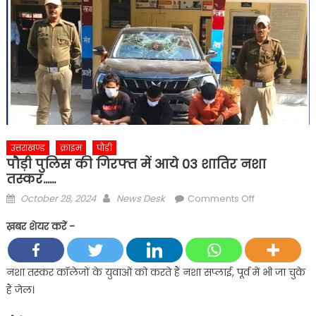
उत्तराखण्ड
क्राइम
पौड़ी
पौड़ी पुलिस की गिरफ्त में आये 03 शातिर नशा
तस्कर……
Posted
Author
on
October 28, 2024
News Desk
Comments Off
on
पौड़ी
ख़बर शेयर करें -
पुलिस
की
गिरफ्त
नशा तस्कर कॉलेजों के युवाओं को करते हैं नशा सप्लाई, पूर्व में भी जा चुके
में
हैं जेल।
आये
03