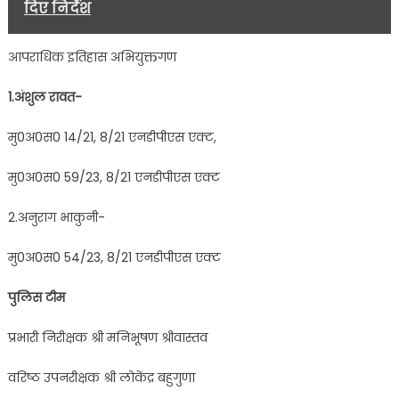
दिए निर्देश
आपराधिक इतिहास अभियुक्तगण
1.अंशुल रावत-
मु0अ0स0 14/21, 8/21 एनडीपीएस एक्ट,
मु0अ0स0 59/23, 8/21 एनडीपीएस एक्ट
2.अनुराग भाकुनी-
मु0अ0स0 54/23, 8/21 एनडीपीएस एक्ट
पुलिस टीम
प्रभारी निरीक्षक श्री मनिभूषण श्रीवास्तव
वरिष्ठ उपनरीक्षक श्री लोकेंद्र बहुगुणा