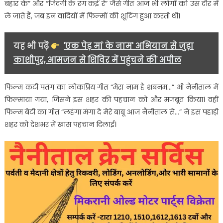
बहार के” और “जिंदगी के रंग कई रे” जैसे गीत आज भी लोगों को उस दौर में
की
वादियां….
ले जाते हैं, जब इन वादियों में फिल्मों की शूटिंग हुआ करती थी।
यह भी पढ़ें
'एक पेड़ मां के नाम' अभियान से जुड़ा
काशीपुर, आमजन से शिविर में पहुंचने की अपील
फिल्म कटी पतंग का लोकप्रिय गीत “मेरा नाम है शबनम…” भी नैनीताल में
फिल्माया गया, जिसने इस शहर की पहचान को और मजबूत किया। वहीं
फिल्म बेटी का गीत “लहंगा मंगा दे मेरे बाबू आज नैनीताल से…” ने इस पहाड़ी
शहर को देशभर में खास पहचान दिलाई।