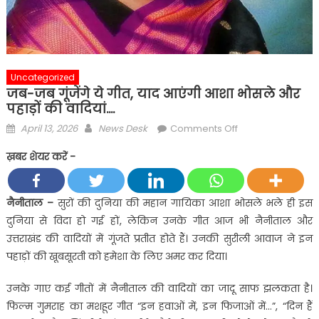
Uncategorized
जब-जब गूंजेंगे ये गीत, याद आएंगी आशा भोसले और
पहाड़ों की वादियां….
Posted
Author
on
April 13, 2026
News Desk
Comments Off
on
जब-
ख़बर शेयर करें -
जब
गूंजेंगे
ये
नैनीताल –
सुरों की दुनिया की महान गायिका आशा भोसले भले ही इस
गीत,
दुनिया से विदा हो गई हों, लेकिन उनके गीत आज भी नैनीताल और
याद
उत्तराखंड की वादियों में गूंजते प्रतीत होते हैं। उनकी सुरीली आवाज ने इन
आएंगी
पहाड़ों की खूबसूरती को हमेशा के लिए अमर कर दिया।
आशा
भोसले
उनके गाए कई गीतों में नैनीताल की वादियों का जादू साफ झलकता है।
और
फिल्म गुमराह का मशहूर गीत “इन हवाओं में, इन फिजाओं में…”, “दिन हैं
पहाड़ों