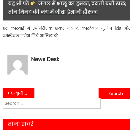
यह भी पढ़ें
जंगल में भालू का हमला, दराती बनी ढाल;
तीन मिनट की जंग में जीता इंसानी हौसला
इस कार्रवाई में उपनिरीक्षक शंकर नयाल, कांस्टेबल गुरमेज सिंह और
कांस्टेबल गणेश गिरी शामिल रहे।
News Desk
Post
हल्द्वानी में महिला एवं बाल विकास विभाग की बैठक, योजनाओं को धरातल तक पहुंचाने पर जोर
“ऑपरेशन प्रहार” में रामनगर और बनभूलपुरा पुलिस की संयुक्त सफलता – दो गिरफ्तार
Search
navigation
for:
ताजा खबरे