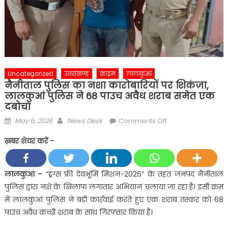
Uncategorized
उत्तराखण्ड
क्राइम
लालकुआं
नैनीताल पुलिस का नशा कारोबारियों पर शिकंजा,
लालकुआं पुलिस ने 68 पाउच अवैध शराब समेत एक
दबोचा
Posted
Author
on
May 6, 2026
News Desk
Comments Off
on
नैनीताल
ख़बर शेयर करें -
पुलिस
का
नशा
लालकुआं –
“ड्रग्स फ्री देवभूमि मिशन-2026” के तहत जनपद नैनीताल
कारोबारियों
पुलिस द्वारा नशे के खिलाफ लगातार अभियान चलाया जा रहा है। इसी क्रम
पर
में लालकुआं पुलिस ने बड़ी कार्रवाई करते हुए एक शराब तस्कर को 68
शिकंजा,
पाउच अवैध कच्ची शराब के साथ गिरफ्तार किया है।
लालकुआं
पुलिस