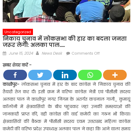
Uncategorized
निकाय चुनाव में लोकसभा की हार का बदला जनता
जरूर लेगी: अलका पाल……
Posted
Author
on
June 15, 2024
News Desk
Comments Off
on
निकाय
ख़बर शेयर करें -
चुनाव
में
लोकसभा
काशीपुर-
लोकसभा चुनाव में हार के बाद कांग्रेस ने निकाय चुनाव की
की
तैयारी तेज कर दी। इसी क्रम में वरिष्ठ कांग्रेस नेत्री एवं पीसीसी सदस्य
हार
अलका पाल ने काशीपुर नगर निगम के अंतर्गत कचनाल गाजी_ कुमायूं
का
कॉलोनी में क्षेत्रवासियों के बीच पहुंचकर जहां उनकी समस्याओं की
बदला
जानकारी प्राप्त की, वही कांग्रेस की वार्ड कमेटी का गठन भी किया।
जनता
जरूर
क्षेत्रवासियों की बैठक में पीसीसी सदस्य एवम उत्तराखंड महिला कांग्रेस
लेगी:
कमेटी की वरिष्ठ प्रदेश उपाध्यक्ष अलका पाल ने कहा कि आने वाला समय