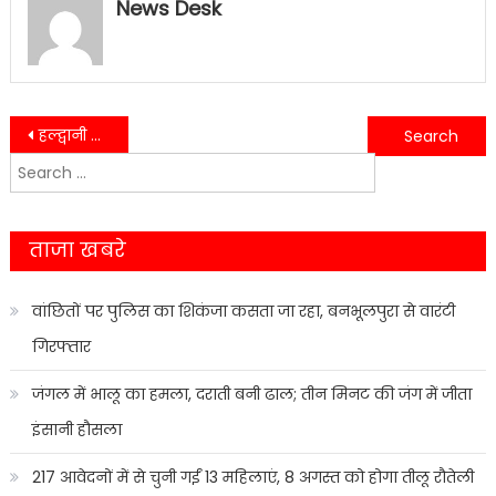
News Desk
Post
हल्द्वानी में गैस सिलेंडर फटने से हिम्मतपुर मल्ला में झोपड़ी लगी आग,झुलसी एक महिला…..
लोगों को न स्वयं गंदगी फैलानी चाहिए और न किसी और को फैलाने दें- विधायक……
Search
navigation
for:
ताजा खबरे
वांछितों पर पुलिस का शिकंजा कसता जा रहा, बनभूलपुरा से वारंटी
गिरफ्तार
जंगल में भालू का हमला, दराती बनी ढाल; तीन मिनट की जंग में जीता
इंसानी हौसला
217 आवेदनों में से चुनी गईं 13 महिलाएं, 8 अगस्त को होगा तीलू रौतेली