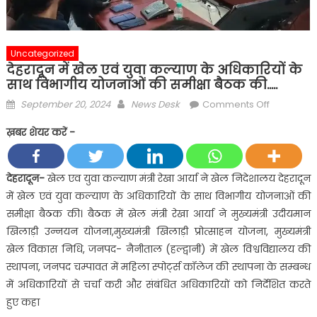
Uncategorized
देहरादून में खेल एवं युवा कल्याण के अधिकारियों के
साथ विभागीय योजनाओं की समीक्षा बैठक की…..
Posted
Author
on
September 20, 2024
News Desk
Comments Off
on
देहरादून
ख़बर शेयर करें -
में
खेल
एवं
देहरादून-
खेल एव युवा कल्याण मंत्री रेखा आर्या ने खेल निदेशालय देहरादून
युवा
में खेल एवं युवा कल्याण के अधिकारियों के साथ विभागीय योजनाओं की
कल्याण
समीक्षा बैठक की। बैठक में खेल मंत्री रेखा आर्या ने मुख्यमंत्री उदीयमान
के
खिलाड़ी उन्नयन योजना,मुख्यमंत्री खिलाड़ी प्रोत्साहन योजना, मुख्यमंत्री
अधिकारियों
खेल विकास निधि, जनपद- नैनीताल (हल्द्वानी) में खेल विश्वविद्यालय की
के
साथ
स्थापना, जनपद चम्पावत में महिला स्पोर्ट्स कॉलेज की स्थापना के सम्बन्ध
विभागीय
में अधिकारियों से चर्चा करी और संबंधित अधिकारियों को निर्देशित करते
योजनाओं
हुए कहा
की