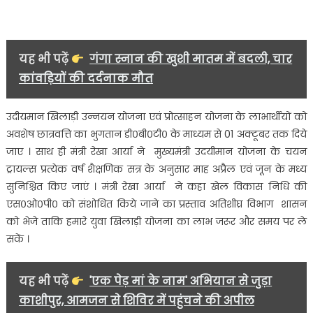
समीक्षा
बैठक
की…..
यह भी पढ़ें
गंगा स्नान की खुशी मातम में बदली, चार
कांवड़ियों की दर्दनाक मौत
उदीयमान खिलाड़ी उन्नयन योजना एवं प्रोत्साहन योजना के लाभार्थीयों को
अवशेष छात्रवत्ति का भुगतान डी०बी०टी० के माध्यम से 01 अक्टूबर तक दिये
जाए । साथ ही मंत्री रेखा आर्या ने मुख्यमंत्री उदयीमान योजना के चयन
ट्रायल्स प्रत्येक वर्ष शैक्षणिक सत्र के अनुसार माह अप्रैल एवं जून के मध्य
सुनिश्चित किए जाएं । मंत्री रेखा आर्या ने कहा खेल विकास निधि की
एस०ओ०पी० को संशोधित किये जाने का प्रस्ताव अतिशीघ्र विभाग शासन
को भेजे ताकि हमारे युवा खिलाड़ी योजना का लाभ जरूर और समय पर ले
सकें ।
यह भी पढ़ें
'एक पेड़ मां के नाम' अभियान से जुड़ा
काशीपुर, आमजन से शिविर में पहुंचने की अपील