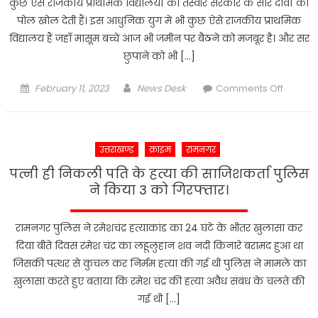
कुछ ऐसे राजकीय प्राथमिक विद्यालयों की तस्वीरे सरकार के सारे दावों की
स्कूल
पोल खोल देती हैं। इस आधुनिक युग मे भी कुछ ऐसे राजकीय प्राथमिक
के
विद्यालय हैं जहाँ मासूम बच्चे आज भी जमीन पर बैठने को मजबूर है। और सर
बच्चे……
छुपाने को भी […]
Posted
Author
on
February 11, 2023
News Desk
Comments Off
on
खत्तों
में
स्थित
उत्तराखण्ड
क्राइम
रामनगर
राजकीय
प्राथमिक
पत्नी ही निकली पति के हत्या की साजिशकर्ता पुलिस
विद्यालयों
ने किया 3 को गिरफ्तार।
की
दयनीय
रामनगर पुलिस ने रमेशचंद्र हत्याकांड का 24 घंटे के भीतर खुलासा कर
स्थिति……
दिया बीते दिवस रमेश चंद्र का लहूलुहान शव नदी किनारे बरामद हुआ था
जिसकी पत्थर से कुचल कर निर्मम हत्या की गई थी पुलिस ने मामले का
खुलासा करते हुए बताया कि रमेश चंद्र की हत्या अवैध संबंध के चलते की
गई थी […]