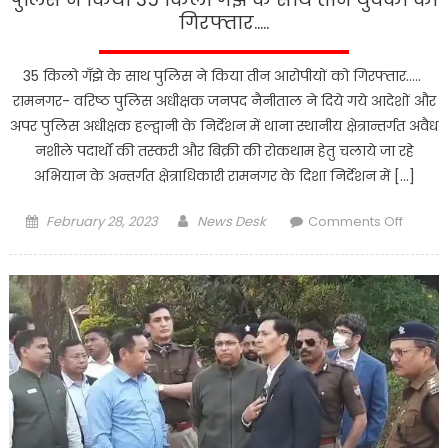
गिरफ्तार…..
35 किलो गँझे के साथ पुलिस ने किया तीन आरोपीयों को गिरफ्तार…..
रामनगर- वरिष्ठ पुलिस अधीक्षक जनपद नैनीताल ने दिये गये आदेशों और
अपर पुलिस अधीक्षक हल्द्वानी के निर्देशन में थाना स्थानीय क्षेत्रान्तर्गत अवैध
नशीले पदार्थों की तस्करी और बिक्री की रोकथाम हेतु चलाये जा रहे
अभियान के अन्तर्गत क्षेत्राधिकारी रामनगर के दिशा निर्देशन में […]
Posted
Author
on
February 28, 2023
News Desk
Comments Off
on
पुलिस
ने
किया
35
किलो
गँझे
के
साथ
तीन