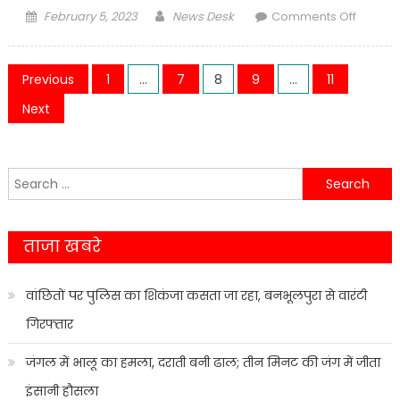
Posted
Author
on
February 5, 2023
News Desk
Comments Off
on
पत्नी
ही
Posts
निकली
Previous
1
…
7
8
9
…
11
पति
navigation
Next
के
हत्या
की
Search
साजिशकर
for:
पुलिस
ने
किया
ताजा खबरे
3
को
वांछितों पर पुलिस का शिकंजा कसता जा रहा, बनभूलपुरा से वारंटी
गिरफ्तार
गिरफ्तार
जंगल में भालू का हमला, दराती बनी ढाल; तीन मिनट की जंग में जीता
इंसानी हौसला