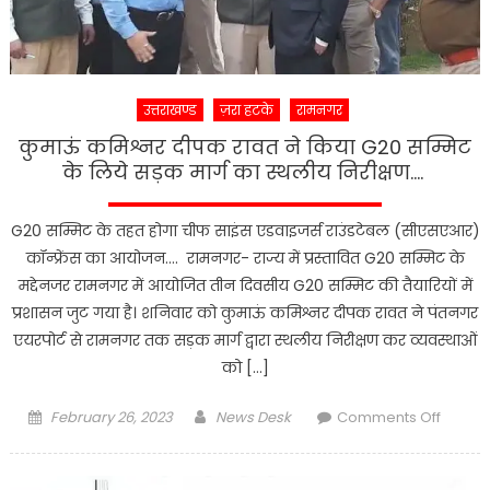
युवको
को
गिरफ्तार
उत्तराखण्ड
ज़रा हटके
रामनगर
कुमाऊं कमिश्नर दीपक रावत ने किया G20 सम्मिट
के लिये सड़क मार्ग का स्थलीय निरीक्षण….
G20 सम्मिट के तहत होगा चीफ साइंस एडवाइजर्स राउंडटेबल (सीएसएआर)
कॉन्फ्रेंस का आयोजन…. रामनगर- राज्य में प्रस्तावित G20 सम्मिट के
मद्देनजर रामनगर में आयोजित तीन दिवसीय G20 सम्मिट की तैयारियों में
प्रशासन जुट गया है। शनिवार को कुमाऊं कमिश्नर दीपक रावत ने पंतनगर
एयरपोर्ट से रामनगर तक सड़क मार्ग द्वारा स्थलीय निरीक्षण कर व्यवस्थाओं
को […]
Posted
Author
on
February 26, 2023
News Desk
Comments Off
on
कुमाऊं
कमिश्न