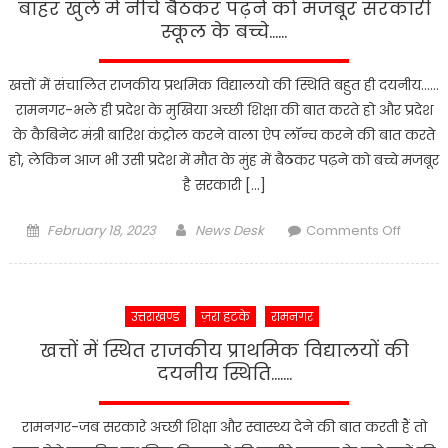
बाहर खुले में नीचे बैठकर पढ़ने को मजबूर सरकारी
स्कूल के बच्चे……
खत्तों में संचालित राजकीय प्रथमिक विद्यालयो की स्थिति बहुत ही दयनीय……
रामनगर-भले ही प्रदेश के मुखिया अच्छी शिक्षा की बात करते हो और प्रदेश
के कैबिनेट मंत्री बारिश कंट्रोल करने वाला ऐप लॉन्च करने की बात करते
हो, लेकिन आज भी उसी प्रदेश में मौत के मुंह में बैठकर पढ़ने को बच्चे मजबूर
है सरकारी […]
Posted
Author
on
February 18, 2023
News Desk
Comments Off
on
बाहर
खुले
में
उत्तराखण्ड
ज़रा हटके
रामनगर
नीचे
बैठकर
खत्तों में स्थित राजकीय प्राथमिक विद्यालयों की
पढ़ने
दयनीय स्थिति…….
को
मजबूर
रामनगर-जब सरकारे अच्छी शिक्षा और स्वास्थ्य देने की बात करती हैं तो
सरकारी