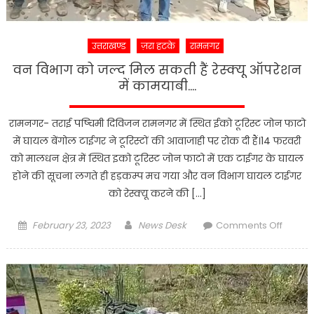
पुलिस
हेल्पला
नम्बरो
उत्तराखण्ड
ज़रा हटके
रामनगर
की
जानकारी
वन विभाग को जल्द मिल सकती हैं रेस्क्यू ऑपरेशन
में कामयाबी….
रामनगर- तराई पष्चिमी दिविजन रामनगर में स्थित ईको टूरिस्ट जोन फाटो
में घायल बेंगोल टाईगर ने टूरिस्टों की आवाजाही पर रोक दी हैं।14 फरवरी
को मालधन क्षेत्र में स्थित इको टूरिस्ट जोन फाटो में एक टाईगर के घायल
होने की सूचना लगते ही हड़कम्प मच गया और वन विभाग घायल टाईगर
को रेस्क्यू करने की […]
Posted
Author
on
February 23, 2023
News Desk
Comments Off
on
वन
विभाग
को
जल्द
मिल