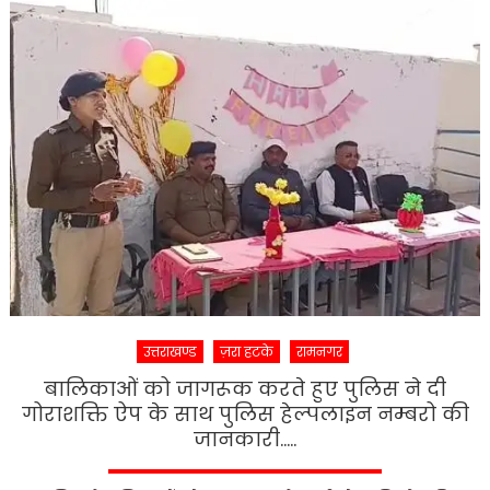
दीपक
रावत
ने
किया
G20
सम्मिट
के
लिये
सड़क
मार्ग
का
स्थलीय
निरीक्ष
उत्तराखण्ड
ज़रा हटके
रामनगर
बालिकाओं को जागरूक करते हुए पुलिस ने दी
गोराशक्ति ऐप के साथ पुलिस हेल्पलाइन नम्बरो की
जानकारी…..