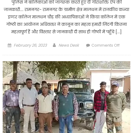
पुलिस ने बालिकाओं को जागरूक करते हुए दी गोराशक्ति ऐप की
जानकारी…. रामनगर- रामनगर के ग्रामीण क्षेत्र मालधन में राजकीय कन्या
इण्टर कॉलेज मालधन चौड़ की अध्यापिकाओं ने किया कॉलेज में एक
गोष्ठी का आयोजन अधिवक्ता ने क़ानून का महत्व हमारी ज़िंदगी कितना
महत्वपूर्ण हैं और विस्तार से जानकारी दी साथ ही गोष्ठी में पहुँचे […]
Posted
Author
on
February 26, 2023
News Desk
Comments Off
on
बालिका
को
जागरूक
करते
हुए
पुलिस
ने
दी
गोराशक्त
ऐप
के
साथ