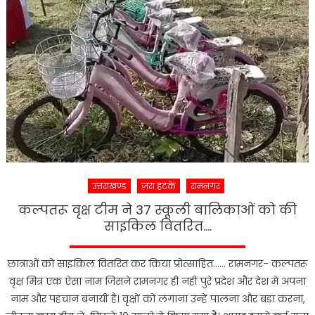
सकती
हैं
रेस्क्यू
ऑपरेश
में
कामयाब
उत्तराखण्ड
ज़रा हटके
रामनगर
कल्पतरू वृक्ष टीम ने 37 स्कूली बालिकाओं को की
साइकिल वितरित….
छात्राओं को साइकिल वितरित कर किया प्रोत्साहित…… रामनगर- कल्पतरू
वृक्ष मित्र एक ऐसा नाम जिसने रामनगर ही नहीं पुरे प्रदेश और देश मे अपना
नाम और पहचान बनायीं है। वृक्षों को लगाना उन्हें पालना और बड़ा करना,